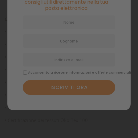
consigli utili direttamente nella tua
posta elettronica
Caratteristiche tecniche
• Tessuto superficiale da 150D
• Laminazione impermeabile 10.000 mm
• Ancora più traspirante (500g/m2/24h)
• Nuova fodera in tessuto tecnico
Acconsento a ricevere informazioni e offerte commerciali
• Colletto anti goccia regolabile
• Nuove nastrature interne a caldo
• Nuovo trattamento Rudolf ECO
• Certificazione dei tessuti Öko-Tex 100