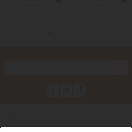
lavorative
lavorative
Accetto le condizioni generali e la politica di riservatezza

Prodotti

La Nostra Azienda