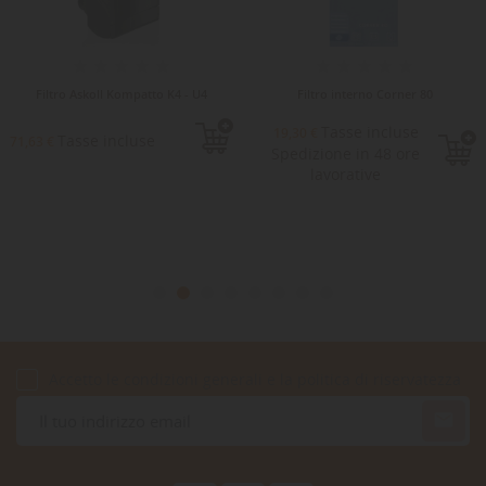
Filtro Askoll Kompatto K4 - U4
Filtro interno Corner 80
Tasse incluse
19,30 €
Tasse incluse
71,63 €
Spedizione in 48 ore
lavorative
Accetto le condizioni generali e la politica di riservatezza