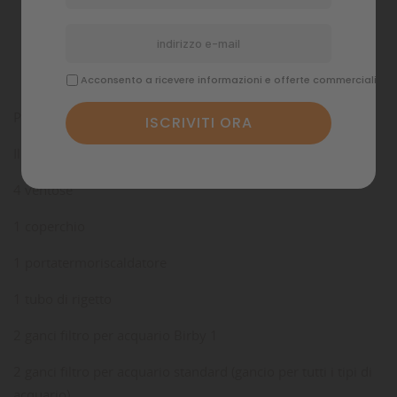
Dettagli del prodotto
Commenti
Acconsento a ricevere informazioni e offerte commerciali
Per acquari fino a 70 litri.
Il filtro è completo di:
4 ventose
1 coperchio
1 portatermoriscaldatore
1 tubo di rigetto
2 ganci filtro per acquario Birby 1
2 ganci filtro per acquario standard (gancio per tutti i tipi di
acquario)