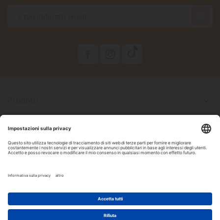

Prodotti

La Nostra Azienda

Il Tuo Account

Informazioni Negozio

Seguici Su Facebook