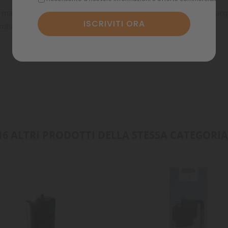
marina di piccole dimensioni o come filtro supplementare in acqu
ambi.
Annulla
Accedi
Annulla
Crea lista dei desideri
16 ALTRI PRODOTTI DELLA STESSA CATEGORIA
NON
DISPONIBILE