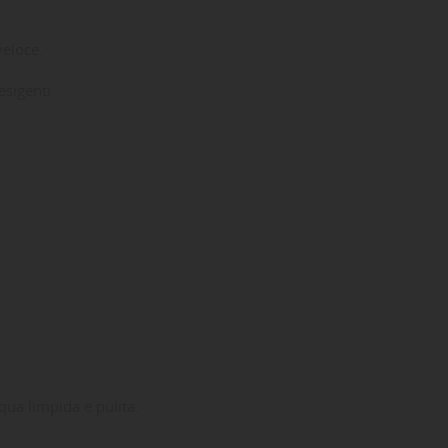
veloce.
esigenti.
qua limpida e pulita.
ta
dei