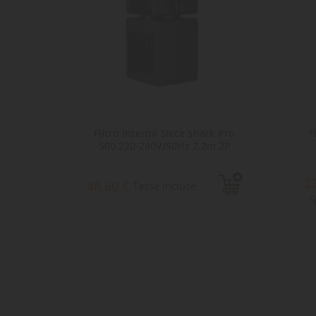
ark Pro
Filtro interno Newa Micro
2m 2P
MCF40
1
22,60 €
Tasse incluse
S
Spedizione in 48 ore
lavorative