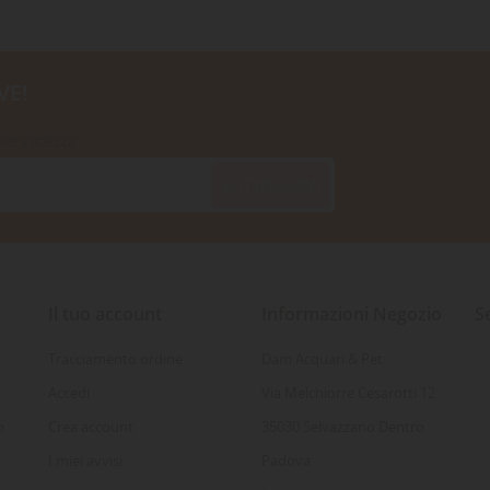
VE!
iservatezza
SOTTOSCRIVI
Il tuo account
Informazioni Negozio
S
Tracciamento ordine
Dam Acquari & Pet
Accedi
Via Melchiorre Cesarotti 12
o
Crea account
35030 Selvazzano Dentro
I miei avvisi
Padova