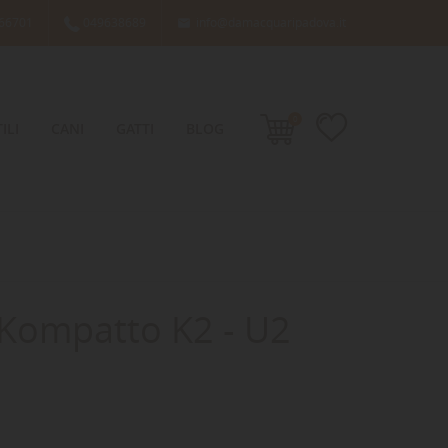
66701
049638689
info@damacquaripadova.it

0
ILI
CANI
GATTI
BLOG
l Kompatto K2 - U2