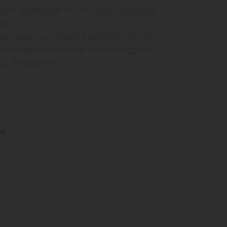
ssima capacità filtrante nel minimo ingombro
ate:
na maggiore circolazione spray bar integrata:
ostante mandata inferiore: effettua maggiore
ndo dell'acquario
ne