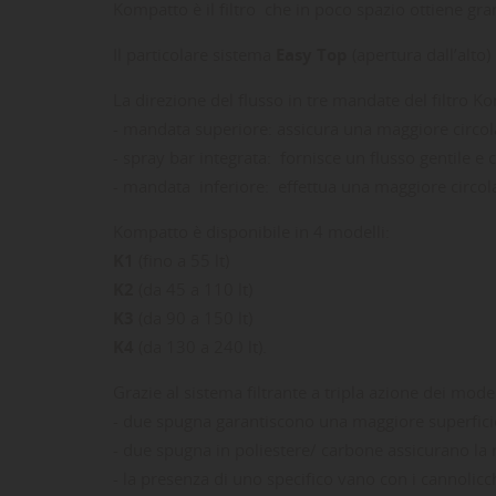
Kompatto è il filtro che in poco spazio ottiene gran
Il particolare sistema
Easy Top
(apertura dall’alto)
La direzione del flusso in tre mandate del filtro Ko
- mandata superiore: assicura una maggiore circol
- spray bar integrata: fornisce un flusso gentile e 
- mandata inferiore: effettua una maggiore circola
Kompatto è disponibile in 4 modelli:
K1
(fino a 55 lt)
K2
(da 45 a 110 lt)
K3
(da 90 a 150 lt)
K4
(da 130 a 240 lt).
Grazie al sistema filtrante a tripla azione dei mode
LE
CR
AC
- due spugna garantiscono una maggiore superficie f
- due spugna in poliestere/ carbone assicurano la 
Dev
- la presenza di uno specifico vano con i cannolicc
NO
des