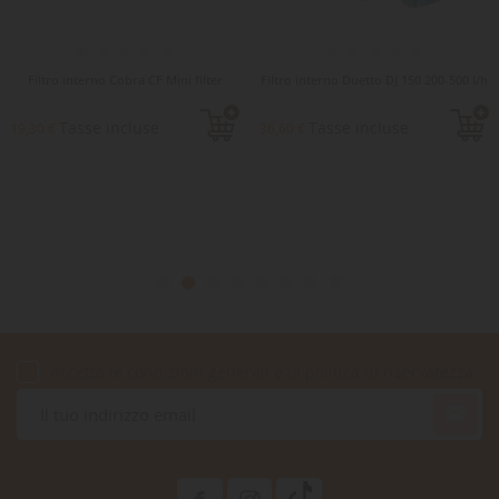
Filtro interno Cobra CF Mini filter
Filtro interno Duetto DJ 150 200-500 l/h
Tasse incluse
Tasse incluse
19,30 €
36,60 €
Accetto le condizioni generali e la politica di riservatezza