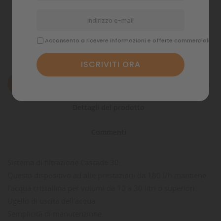
Politiche di spedizione
Acconsento a ricevere informazioni e offerte commerciali
Descrizione
Dettagli del prodotto
Commenti
Sistema di filtrazione Cascade 30:
Questo dispositivo ad alte prestazioni da 180 l/h mantiene
l'acqua cristallina per volumi da 10 a 30 litri o superiori.
Ugello di uscita dell’acqua
Semplicità di manutenzione.