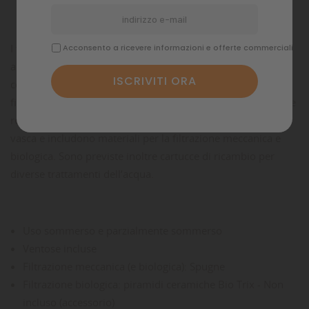
Commenti
I filtri NANO MICRON e MICRON sono filtri per piccoli
Acconsento a ricevere informazioni e offerte commerciali
acquari e tartarughiere. Sono dotati di un sistema di
controllo del flusso d'acqua che consente di regolare il
filtraggio in base al volume d'acqua nell'acquario, di ventose
resistenti che permettono l'applicazione all'interno della
vasca e includono materiali per la filtrazione meccanica e
biologica. Sono previste inoltre cartucce di ricambio per
diverse trattamenti dell’acqua.
Uso sommerso e parzialmente sommerso
Ventose incluse
Filtrazione meccanica (e biologica): Spugne
Filtrazione biologica: piramidi ceramiche Bio Trix - Non
incluso (accessorio)