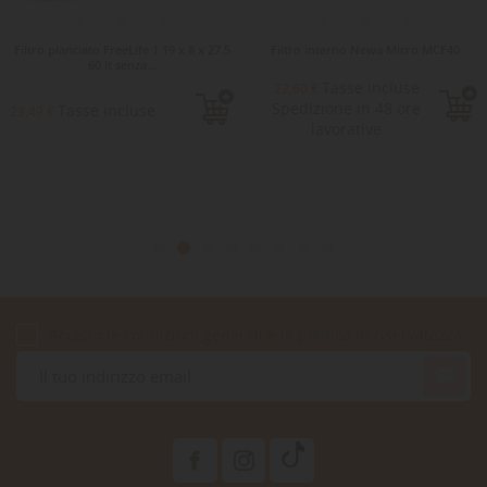
Filtro planciato FreeLife 1 19 x 8 x 27.5
Filtro interno Newa Micro MCF40
60 lt senza...
Tasse incluse
22,60 €
Spedizione in 48 ore
Tasse incluse
23,49 €
lavorative
Accetto le condizioni generali e la politica di riservatezza