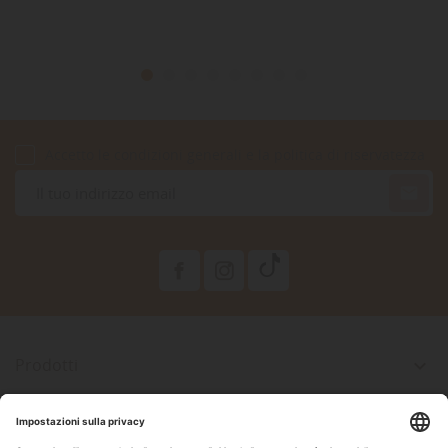
Accetto le condizioni generali e la politica di riservatezza

Prodotti

La Nostra Azienda

Il Tuo Account