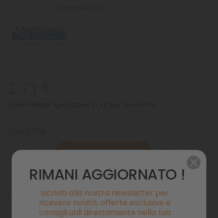
0 recensioni(s)
3,71 €
Tasse incluse
Spedizione in 48 ore lavorative
QUANTITÀ
AGGIUNGI AL CARRELLO
RIMANI AGGIORNATO !
Ultimi articoli in magazzino

Iscriviti alla nostra newsletter per
Materiale filtrante spugna blu grana fine
ricevere novità, offerte esclusive e
consigli utili direttamente nella tua