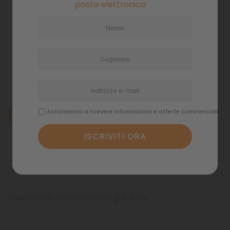
posta elettronica
Pagamenti sicuri
Politiche di spedizione
Acconsento a ricevere informazioni e offerte commerciali
Descrizione
Dettagli del prodotto
Commenti
Materiale filtrante spugna blu grana fine