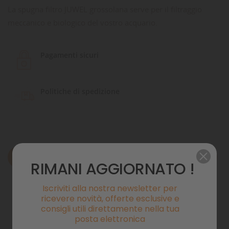
La spugna filtro JUWEL grossolana serve per il filtraggio
meccanico e biologico del vostro acquario.
Pagamenti sicuri
Politiche di spedizione
Descrizione
RIMANI AGGIORNATO !
Dettagli del prodotto
Iscriviti alla nostra newsletter per
ricevere novità, offerte esclusive e
Commenti
consigli utili direttamente nella tua
posta elettronica