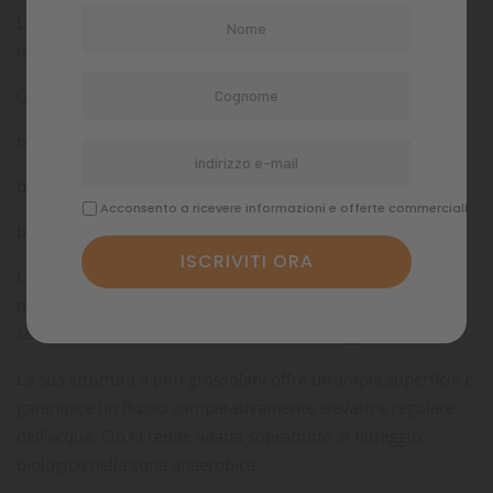
La spugna filtro JUWEL grossolana serve per il filtraggio
meccanico e biologico del vostro acquario.
Grandezze disponibili:
bioPlus coarse M
bioPlus coarse L
Acconsento a ricevere informazioni e offerte commerciali
bioPlus coarse XL
La spugna filtro JUWEL grossolana serve per il filtraggio
meccanico e biologico del vostro acquario ed é perciò un
componente essenziale del sistema di filtraggio JUWEL.
La sua struttura a pori grossolani offre un'ampia superficie e
garantisce un flusso comparativamente elevato e regolare
dell'acqua. Ciò la rende adatta soprattutto al filtraggio
biologico nella zona anaerobica.