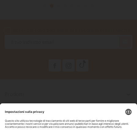
Accetto le condizioni generali e la politica di riservatezza

Prodotti

La Nostra Azienda

Il Tuo Account

Informazioni Negozio