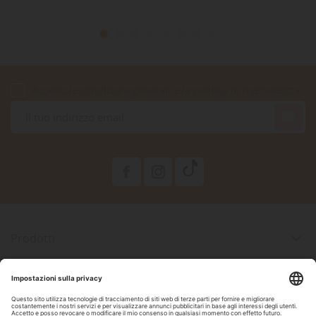
Accetto le condizioni generali e la politica di riservatezza

Prodotti

La Nostra Azienda

Il Tuo Account