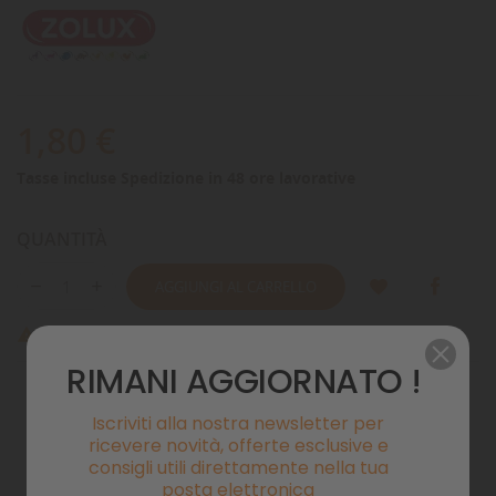
1,80 €
Tasse incluse
Spedizione in 48 ore lavorative
QUANTITÀ
AGGIUNGI AL CARRELLO
Ultimi articoli in magazzino

RIMANI AGGIORNATO !
Iscriviti alla nostra newsletter per
Pagamenti sicuri
ricevere novità, offerte esclusive e
consigli utili direttamente nella tua
posta elettronica