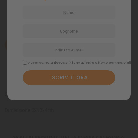
Politiche di spedizione
Descrizione
Dettagli del prodotto
Acconsento a ricevere informazioni e offerte commerciali
Commenti
Spugna di ricambio a grana media per acquari Iseo
Dimensione 6x10x4cm
16 ALTRI PRODOTTI DELLA STESSA CATEGORIA: