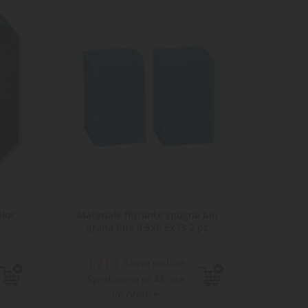
ta
dei
Bloc
Materiale filtrante spugna blu
Mate
grana fine 8,5x8,5x13 2 pz
gross
3,71 €
10,
Tasse incluse
Spedizione in 48 ore
Sped
lavorative