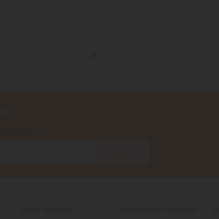
VE!
iservatezza
SOTTOSCRIVI
Il tuo account
Informazioni Negozio
S