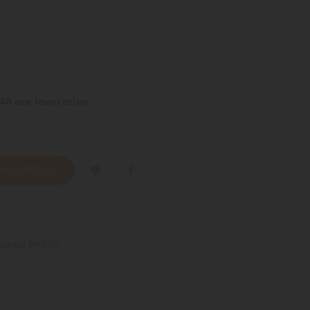
48 ore lavorative
 AL CARRELLO
 Pratiko PK400