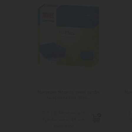
LE
CR
AC
Dev
NO
des
tuccia
Materiale filtrante Juwel Jumbo
Mat
z
XL spugna fine filtro...
5,71 €
6
Tasse incluse
Spedizione in 48 ore
S
lavorative