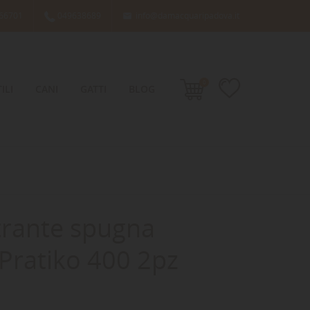
66701
049638689
info@damacquaripadova.it

0
ILI
CANI
GATTI
BLOG
ltrante spugna
Pratiko 400 2pz