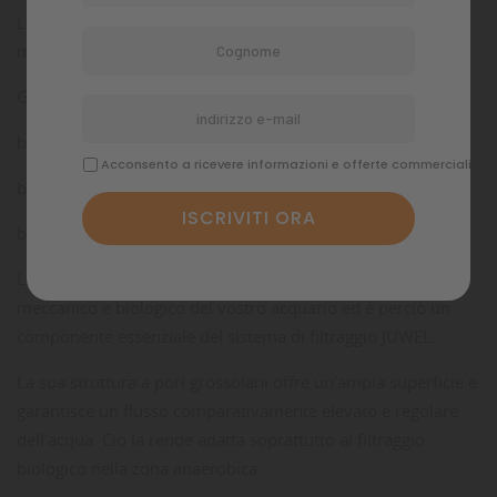
La spugna filtro JUWEL grossolana serve per il filtraggio
meccanico e biologico del vostro acquario.
Grandezze disponibili:
bioPlus coarse M
Acconsento a ricevere informazioni e offerte commerciali
bioPlus coarse L
bioPlus coarse XL
La spugna filtro JUWEL grossolana serve per il filtraggio
meccanico e biologico del vostro acquario ed é perciò un
componente essenziale del sistema di filtraggio JUWEL.
La sua struttura a pori grossolani offre un'ampia superficie e
garantisce un flusso comparativamente elevato e regolare
dell'acqua. Ciò la rende adatta soprattutto al filtraggio
biologico nella zona anaerobica.