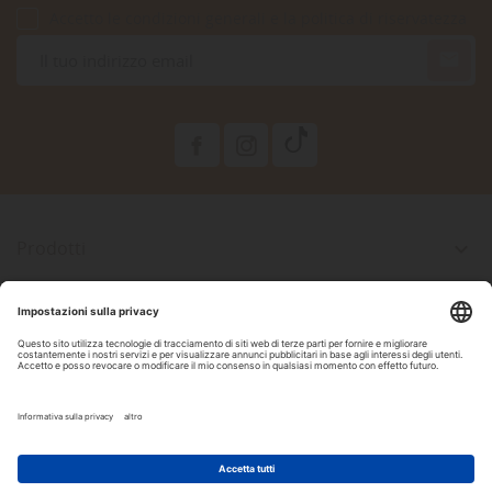
Accetto le condizioni generali e la politica di riservatezza

Prodotti

La Nostra Azienda

Il Tuo Account

Informazioni Negozio

Seguici Su Facebook