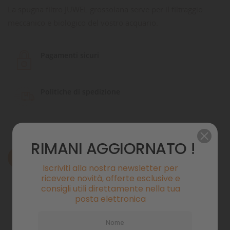
La spugna filtro JUWEL grossolana serve per il filtraggio
meccanico e biologico del vostro acquario.
Pagamenti sicuri
Politiche di spedizione
RIMANI AGGIORNATO !
Descrizione
Iscriviti alla nostra newsletter per
ricevere novità, offerte esclusive e
Dettagli del prodotto
consigli utili direttamente nella tua
posta elettronica
Commenti