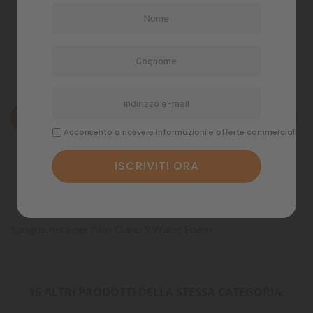
Politiche di spedizione
Descrizione
Acconsento a ricevere informazioni e offerte commerciali
Dettagli del prodotto
Commenti
Spugna nera per filtri Ciano S Water Foam
16 ALTRI PRODOTTI DELLA STESSA CATEGORIA: