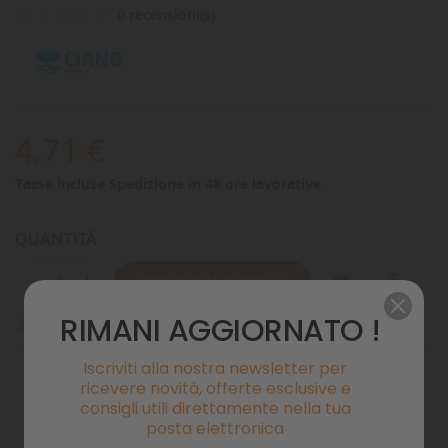
0 recensioni(s)
4,71 €
Tasse incluse
Spedizione in 48 ore lavorative
QUANTITÀ
AGGIUNGI AL CARRELLO
RIMANI AGGIORNATO !
Ultimi articoli in magazzino

Iscriviti alla nostra newsletter per
ricevere novità, offerte esclusive e
consigli utili direttamente nella tua
Pagamenti sicuri
posta elettronica