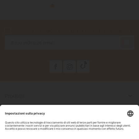
Accetto le condizioni generali e la politica di riservatezza

Prodotti

La Nostra Azienda

Il Tuo Account

Informazioni Negozio