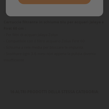
Caratteristiche
Cartuccia filtrante in schiuma blu per acquari Jalaya e
First 60 cm :
- Per filtri di acquari Jalaya Zolux
- Compatibile con il filtro acquario Zolux First 60
- Schiuma a rete media per bloccare le impurità.
- Sostituire ogni 3-6 mesi non appena la pulizia diventa
insufficiente
16 ALTRI PRODOTTI DELLA STESSA CATEGORIA: