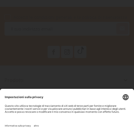
Accetto le condizioni generali e la politica di riservatezza

Prodotti

La Nostra Azienda

Il Tuo Account

Informazioni Negozio

Seguici Su Facebook