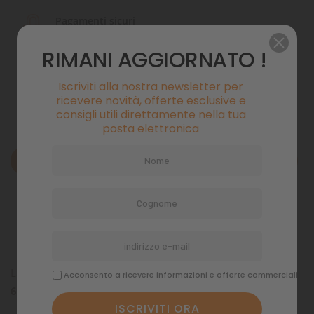
Pagamenti sicuri
RIMANI AGGIORNATO !
Politiche di spedizione
Iscriviti alla nostra newsletter per
ricevere novità, offerte esclusive e
consigli utili direttamente nella tua
posta elettronica
Descrizione
Dettagli del prodotto
Commenti
La
ricarica per filtri di acquari Zolux Jalaya e First
Acconsento a ricevere informazioni e offerte commerciali
60cm
contiene 2 blocchi di schiuma blu.