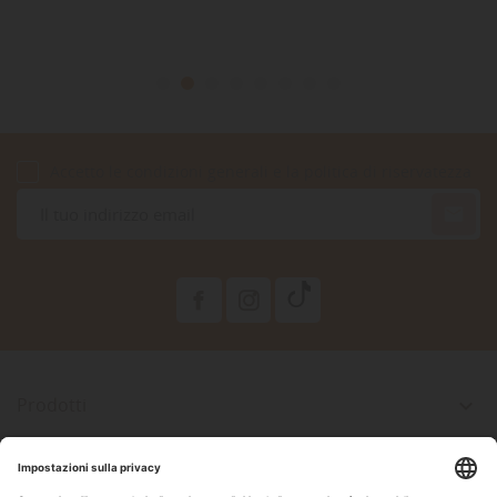
Accetto le condizioni generali e la politica di riservatezza

Prodotti

La Nostra Azienda

Il Tuo Account