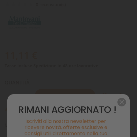
0 recensioni(s)
11,11 €
Tasse incluse
Spedizione in 48 ore lavorative
QUANTITÀ
AGGIUNGI AL CARRELLO
RIMANI AGGIORNATO !
Ultimi articoli in magazzino

Iscriviti alla nostra newsletter per
Materiale filtrante spugna blu grana grossa
ricevere novità, offerte esclusive e
consigli utili direttamente nella tua