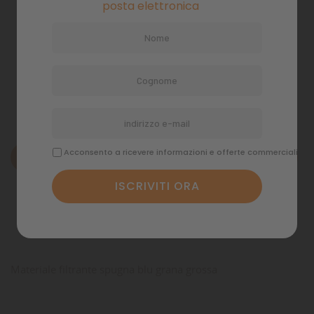
posta elettronica
Pagamenti sicuri
Politiche di spedizione
Acconsento a ricevere informazioni e offerte commerciali
Descrizione
Dettagli del prodotto
Commenti
Materiale filtrante spugna blu grana grossa