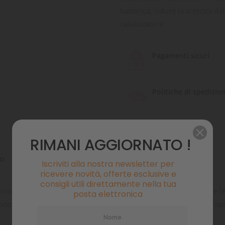
batterica, riduce la crescita d
catalizzatore.
Pagamenti sicuri
Politiche di spedizio
RIMANI AGGIORNATO !
to
Commenti
Iscriviti alla nostra newsletter per
ricevere novità, offerte esclusive e
consigli utili direttamente nella tua
ori, cavità e canali. Zeolith produce un effetto assorbente, cioè le
posta elettronica
o elettrostatico dal sistema a cavità. Zeolith promuove una rapida