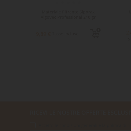
uper
Materiale filtrante Siporax
M
00l
Algovec Professional 210 gr
2
e
9,89 €
Tasse incluse
S
RICEVI LE NOSTRE OFFERTE ESCLUSI
Accetto le condizioni generali e la politica di r