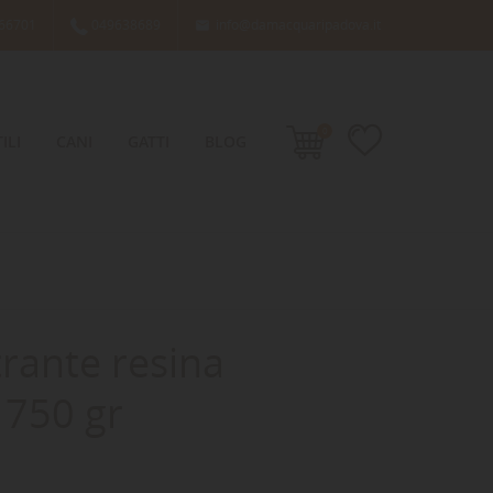
66701
049638689
info@damacquaripadova.it

0
ILI
CANI
GATTI
BLOG
trante resina
 750 gr