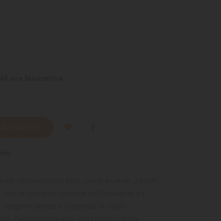
48 ore lavorative
 AL CARRELLO
ino
urale con numerosi pori, cavità e canali. Zeolith
 cioè le sostanze tossiche dell'ambiente e i
vengono attratti e trattenuti in modo
avità. Zeolith promuove una rapida coltura