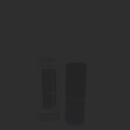
:
ta
dei