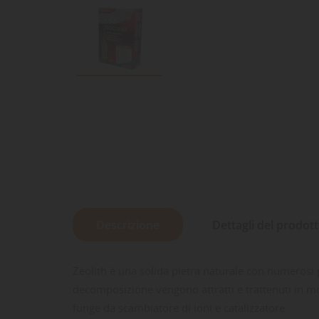
Descrizione
Dettagli del prodot
Zeolith è una solida pietra naturale con numerosi p
decomposizione vengono attratti e trattenuti in mod
funge da scambiatore di ioni e catalizzatore.