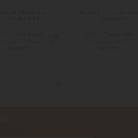
ateriale filtrante resina
Materiale filtrante resina 
Purigen 100ml
100 gr 250ml
7,40 €
10,00 €
Tasse incluse
Tasse incluse
pedizione in 48 ore
Spedizione in 48 ore
lavorative
lavorative
VE!
iservatezza