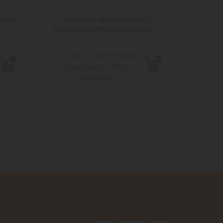
Renew
Materiale filtrante resina
Mater
Fosfati Stop PO4 cartuccia per...
anti
24,00 €
12,
Tasse incluse
Spedizione in 48 ore
Sped
lavorative