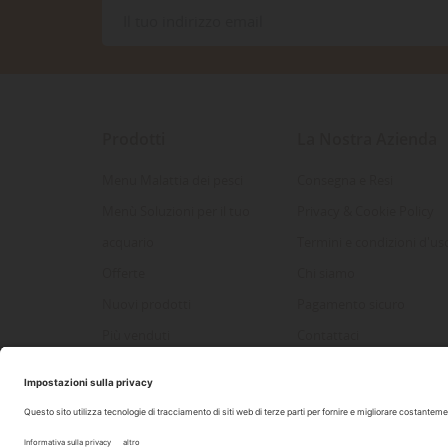
Prodotti
La Nostra Azienda
Menu Malattia dei pesci
Consegna e Resi
Menù Soluzioni per il tuo
Privacy & Cookie Policy
acquario
Termini e condizioni d'us
Offerte
Chi siamo
Nuovi prodotti
Pagamento sicuro
Più venduti
Contattaci
Mappa del sito