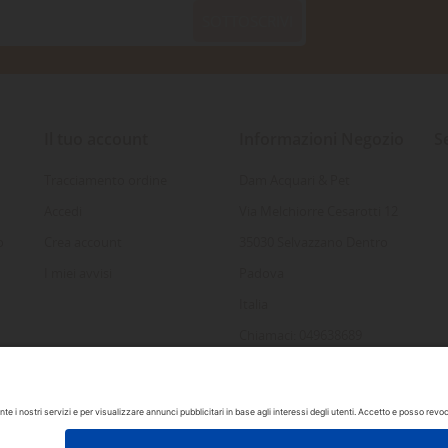
SOTTOSCRIVI
Il tuo account
Informazioni Negozio
S
Tracciamento ordine
Dam Acquari & Pet
Accedi
Via Melchiorre Cesarotti 12
o
Crea account
35030 Selvazzano Dentro
I miei avvisi
Padova
Italia
Chiamaci: 049638689
Inviaci un'e-mail:
info@damacquaripadova.it