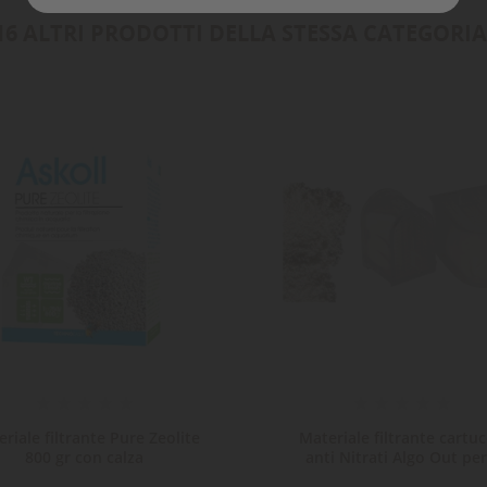
Annulla
Crea lista dei desideri
16 ALTRI PRODOTTI DELLA STESSA CATEGORIA
riale filtrante Pure Zeolite
Materiale filtrante cartuc
800 gr con calza
anti Nitrati Algo Out per.