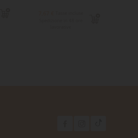
9,1
7,67 €
Tasse incluse
Sped
Spedizione in 48 ore
lavorative