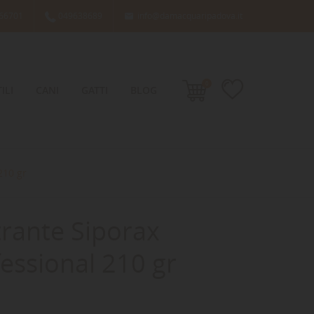
66701
049638689
info@damacquaripadova.it

0
ILI
CANI
GATTI
BLOG
210 gr
ltrante Siporax
essional 210 gr