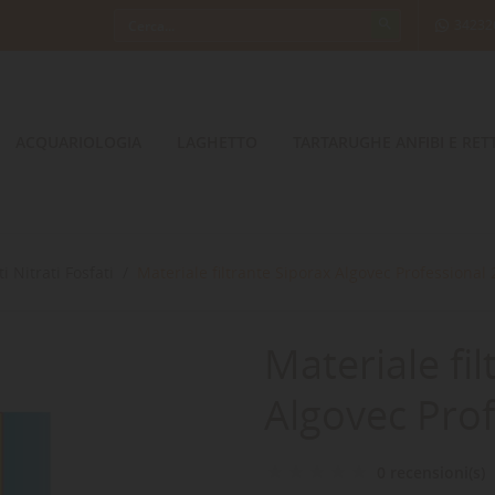
34232
ACQUARIOLOGIA
LAGHETTO
TARTARUGHE ANFIBI E RETT
ti Nitrati Fosfati
Materiale filtrante Siporax Algovec Professional 
Materiale fi
Algovec Prof
0 recensioni(s)