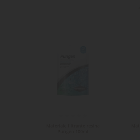
na anti-
Materiale filtrante resina
Mate
0 x2
Purigen 100ml