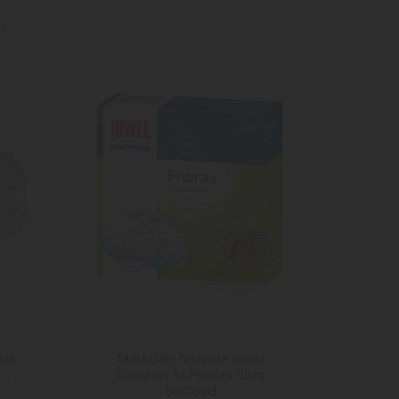
:
cia
Materiale filtrante Juwel
Mater
..
Compact M Phorax filtro
N
bioflow3