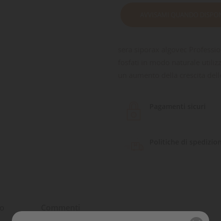
AVVISAMI QUANDO DISPON
sera siporax algovec Professio
fosfati in modo naturale utiliz
un aumento della crescita dell
Pagamenti sicuri
Politiche di spedizio
to
Commenti