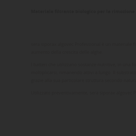
Materiale filtrante biologico per la rimozione 
sera siporax algovec Professional è un materiale fi
aumento della crescita delle alghe.
I batteri che utilizzano sostanze nutritive, in una
moltiplicarsi, rimanendo attivi a lungo. Il substrat
grazie alla sua particolare struttura secondo natur
LE
CR
AC
Utilizzato preventivamente, sera siporax algovec P
Dev
NO
des