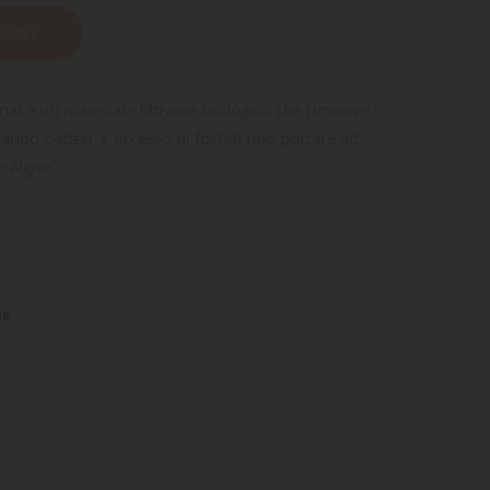
IBILE
nal è un materiale filtrante biologico che rimuove i
zando batteri. L'eccesso di fosfati può portare ad
e alghe
ne