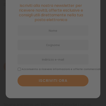
Da sostituite ogni due mesi
Iscriviti alla nostra newsletter per
ricevere novità, offerte esclusive e
consigli utili direttamente nella tua
posta elettronica
Pagamenti sicuri
Politiche di spedizione
Descrizione
Acconsento a ricevere informazioni e offerte commerciali
Dettagli del prodotto
Commenti
Spugna anti-nitrati per filtro CORNER assorbe i nutrati,