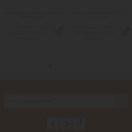
Materiale filtrante resina Fosfati Stop
Materiale filtrante Bio Bact x filtro
PO4 cartuccia per...
Ciano CF 40 S
Tasse incluse
Tasse incluse
19,40 €
7,21 €
Spedizione in 48 ore
Spedizione in 48 ore
lavorative
lavorative
Accetto le condizioni generali e la politica di riservatezza