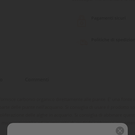
Pagamenti sicuri
Politiche di spedizio
to
Commenti
fornisce carbonio organico direttamente alle piante. E’ una fonte i
rte delle piante nell’acquario. Si consiglia di usare il prodotto 
roliferazione delle alghe in acquario. Si consiglia di abbinare que
 micronutrienti) e ad un impianto di anidride carbonica, per otten