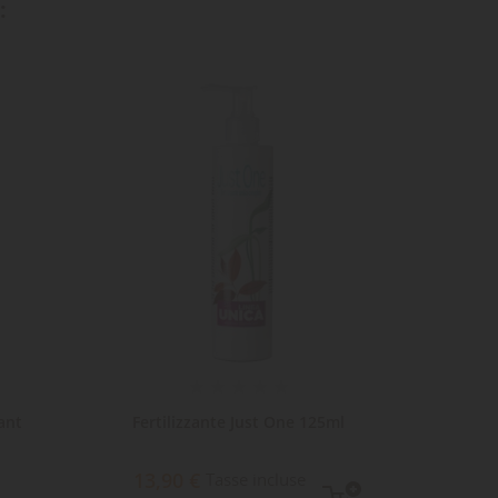
:
ant
Fertilizzante Just One 125ml
Ferti
13,90 €
Tasse incluse