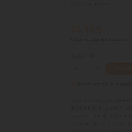
Marca
Aquaria Tech
16,10 €
Tasse incluse
Spedizione in 
QUANTITÀ
AGGIUNGI
Ultimi articoli in magazz

Fonte di carbonio per piante 
direttamente alle piante. E’ una
trasformazione di Fe3+ in Fe2
piante nell’acquario. Si consig
accese,per incrementare la fot