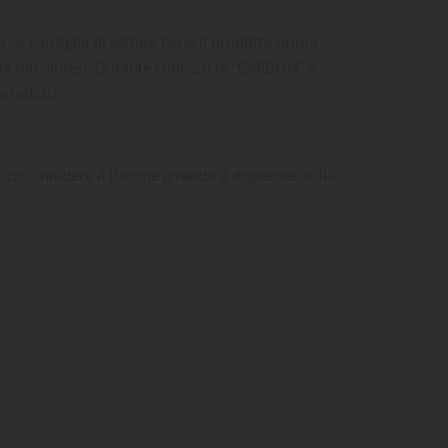
 Si consiglia di agitare bene il prodotto prima
la fotosintesi. Durante l’utilizzo di “CARBON” è
 prodotto.
izzo chiudere il flacone girando il dispenser sulla
ta
dei