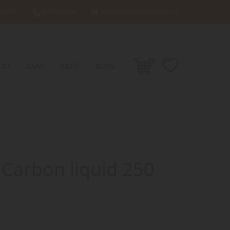
66701
049638689
info@damacquaripadova.it

0
ILI
CANI
GATTI
BLOG
e Carbon liquid 250