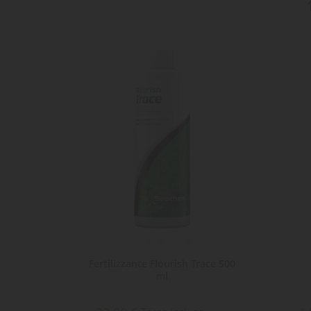
d 250 ml
Fertilizzante Flourish Trace 500
ml
e