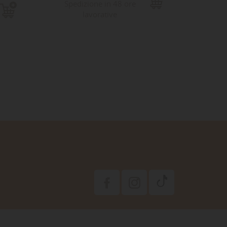
19,
Spedizione in 48 ore
Sped
lavorative