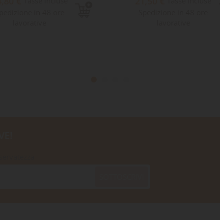
4,80 €
21,50 €
Tasse incluse
Tasse incluse
pedizione in 48 ore
Spedizione in 48 ore
lavorative
lavorative
VE!
iservatezza
SOTTOSCRIVI