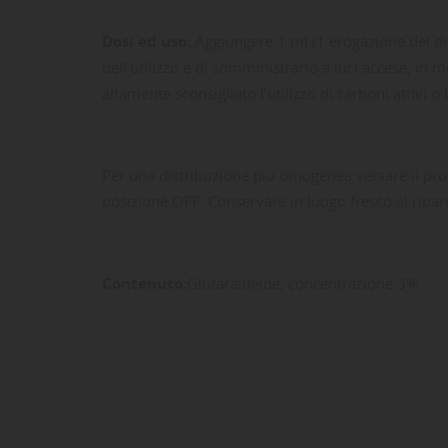
Dosi ed uso:
Aggiungere 1 ml (1 erogazione del dis
dell’utilizzo e di somministrarlo a luci accese, in 
altamente sconsigliato l’utilizzo di carboni attiv
Per una distribuzione più omogenea versare il prodot
posizione OFF. Conservare in luogo fresco al riparo
LE
CR
AC
Contenuto:
Glutaraldeide, concentrazione 3%
Dev
NO
des