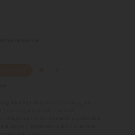
48 ore lavorative
 AL CARRELLO
ino
d’acquario,CARBON fornisce carbonio organico
 fonte integrativa di CO2. Facilita la
+, semplificandone l’assorbimento da parte delle
lia di usare il prodotto solo quando le luci sono
osintesi delle piante