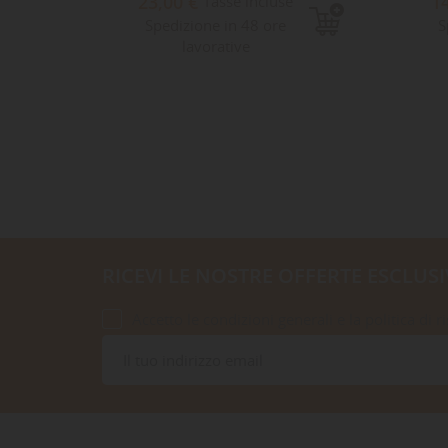
23,00 €
1
Tasse incluse
Spedizione in 48 ore
S
lavorative
RICEVI LE NOSTRE OFFERTE ESCLUSI
Accetto le condizioni generali e la politica di r