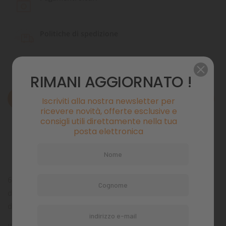
Politiche di spedizione
RIMANI AGGIORNATO !
Descrizione
Iscriviti alla nostra newsletter per
ricevere novità, offerte esclusive e
consigli utili direttamente nella tua
Dettagli del prodotto
posta elettronica
Commenti
6-FE IRON LIQUID ,Ferro chelato liquido per piante
d’acquario, da laghetto e alghe marine. Intensifica i colori
delle piante acquatiche.