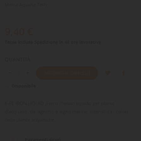
Marca
Aquaria Tech
9,40 €
Tasse incluse
Spedizione in 48 ore lavorative
QUANTITÀ
AGGIUNGI AL CARRELLO
Disponibile

6-FE IRON LIQUID ,Ferro chelato liquido per piante
d’acquario, da laghetto e alghe marine. Intensifica i colori
delle piante acquatiche.
Pagamenti sicuri