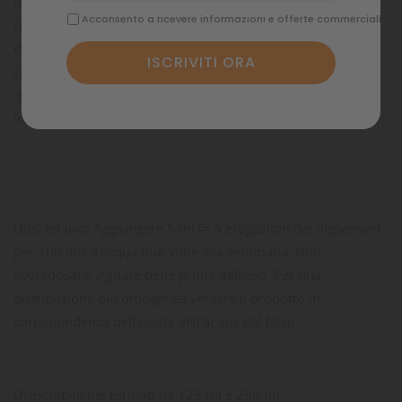
IRON LIQUID è un prodotto fertilizzante composto da un
Acconsento a ricevere informazioni e offerte commerciali
complesso di ferro chelato in forma liquida ad alta
efficienza, facilmente assorbibile dalle piante. E’ efficace in
condizioni d’acqua sia alcalina sia acida, fornisce una
quantità sufficiente di ferro alle piante acquatiche
intensificandone i colori.
Dosi ed uso: Aggiungere 5 ml (= 5 erogazioni del dispenser)
per 100 litri d’acqua due volte alla settimana. Non
sovradosare. Agitare bene prima dell’uso. Per una
distribuzione più omogenea versare il prodotto in
corrispondenza dell’uscita dell’acqua dal filtro.
Disponibile nei formati da 125 ml e 250 ml