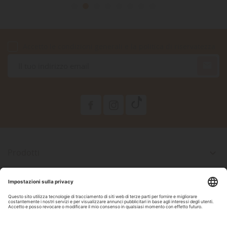
Accetto le condizioni generali e la politica di riservatezza

Prodotti

La Nostra Azienda

Il Tuo Account

Informazioni Negozio