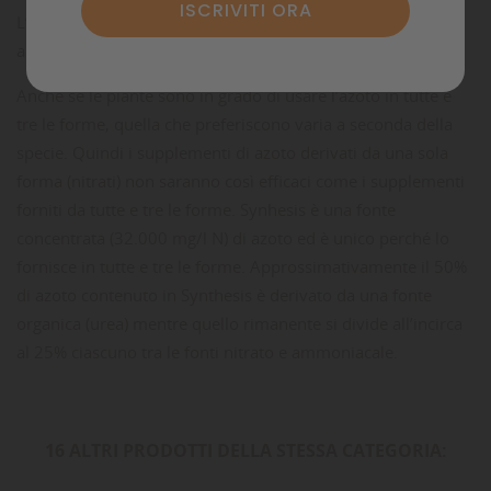
L’azoto è presente in una varietà di forme (nitrato,
ammoniacale, ureico).
Anche se le piante sono in grado di usare l’azoto in tutte e
tre le forme, quella che preferiscono varia a seconda della
specie. Quindi i supplementi di azoto derivati da una sola
forma (nitrati) non saranno così efficaci come i supplementi
forniti da tutte e tre le forme. Synhesis è una fonte
concentrata (32.000 mg/l N) di azoto ed è unico perché lo
fornisce in tutte e tre le forme. Approssimativamente il 50%
di azoto contenuto in Synthesis è derivato da una fonte
organica (urea) mentre quello rimanente si divide all’incirca
al 25% ciascuno tra le fonti nitrato e ammoniacale.
16 ALTRI PRODOTTI DELLA STESSA CATEGORIA: