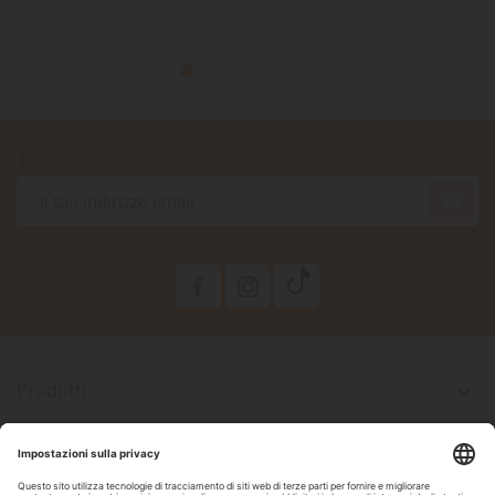
Accetto le condizioni generali e la politica di riservatezza

Prodotti

La Nostra Azienda

Il Tuo Account