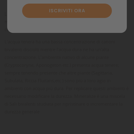
La durezza generale è data dalla concentrazione di cationi
metallici bivalenti. Nella maggior parte delle acque essa è
costituita principalmente da calcio e magnesio.
L’acqua tenera ha una bassa concentrazione di cationi
bivalenti disciolti mentre l’acqua dura ne ha un’alta
concentrazione. L’ambiente nativo di alcune piante
(Cryptocoryne, Aponogeton etc.) presenta acqua tenere;
sempre tenendo presente che altre piante (Sagittaria,
Subulata, Riccia Fluitans,etc.) sono più a loro agio in
ambienti con acqua più dura. Per replicare questi ambienti è
necessario modificare la durezza. Mineralize è una miscela
di Sali bivalenti studiata per ripristinare o incrementare la
durezza generale