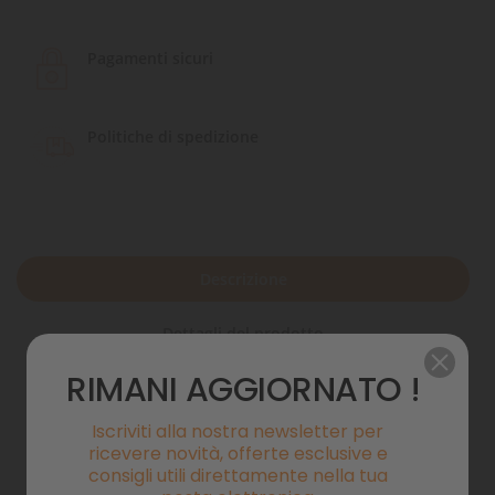
Pagamenti sicuri
Politiche di spedizione
Descrizione
Dettagli del prodotto
RIMANI AGGIORNATO !
Commenti
Iscriviti alla nostra newsletter per
ricevere novità, offerte esclusive e
consigli utili direttamente nella tua