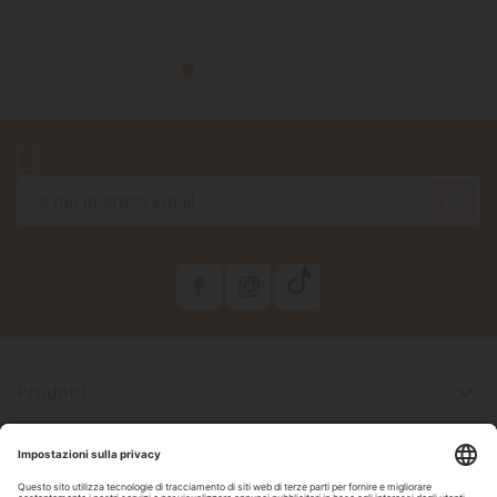
Accetto le condizioni generali e la politica di riservatezza

Prodotti

La Nostra Azienda

Il Tuo Account