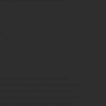
ne
 sua formula avanzata contiene fitormoni,
fitormoni sono un gruppo di composti naturali che
a cui la divisione cellulare, la formazione e
 la mobilitazione dei nutrienti, la germinazione dei
iora la resistenza alle malattie.
È atossico e