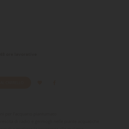
48 ore lavorative
 AL CARRELLO
oni per l'acquario piantumato
scita di radici e germogli nelle piante acquatiche
erali e migliora la resistenza alle malattie