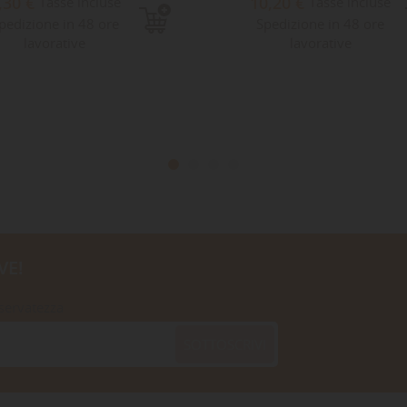
,30 €
10,20 €
Tasse incluse
Tasse incluse
pedizione in 48 ore
Spedizione in 48 ore
lavorative
lavorative
VE!
iservatezza
SOTTOSCRIVI