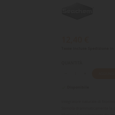
12,40 €
Tasse incluse
Spedizione in 
QUANTITÀ
AGGIUNGI
Disponibile

Integratore naturale di fitorm
Stimola drammaticamente la cre
Migliora l'assorbimento dei min