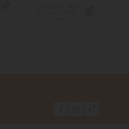
52,
10,90 €
Tasse incluse
Sped
Spedizione in 48 ore
lavorative