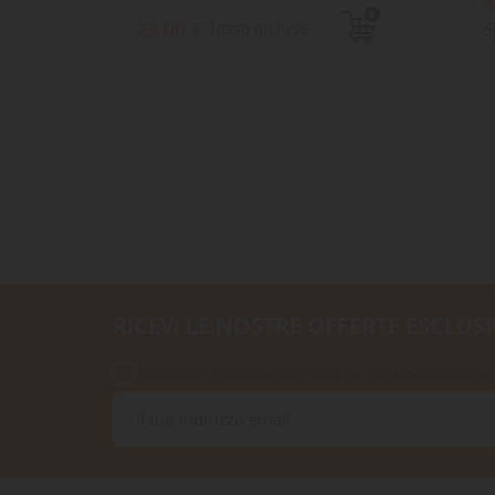
8
e
23,00 €
Tasse incluse
S
RICEVI LE NOSTRE OFFERTE ESCLUSI
Accetto le condizioni generali e la politica di r