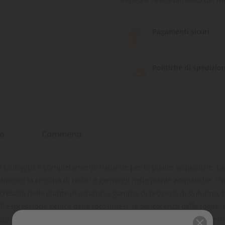
Pagamenti sicuri
Politiche di spedizio
to
Commenti
a biologico e completamente naturale per le piante acquatiche.
La
mente la crescita di radici e germogli nelle piante acquatiche.
I 
crescita delle piante in un'ampia gamma di processi di sviluppo, tr
ell'espressione genica della fotosintesi, la senescenza delle foglie,
to regolarmente, migliora anche l'assorbimento dei minerali e migl