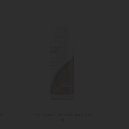
:
ml
Fertilizzante Flourish Iron 100
Fertil
ml