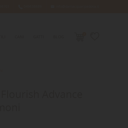
66701
049638689
info@damacquaripadova.it

0
ILI
CANI
GATTI
BLOG
ni
e Flourish Advance
rmoni