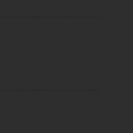
adici sotto la superficie.
Dopo questo periodo di
ecessità per mantenere la crescita delle piante.
ta
dei