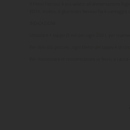
Il Ferro Ferroso è più adatto all'alimentazione fog
EDTA. Inoltre, il gluconato ferroso ha il vantaggio
INDICAZIONI:
Utilizzare 1 tappo (5 ml) per ogni 200 L per mante
Per dosi più piccole, ,ogni filetto del tappo è di cir
Per monitorare le concentrazioni di ferro, a causa d
LE
CR
AC
Dev
NO
des