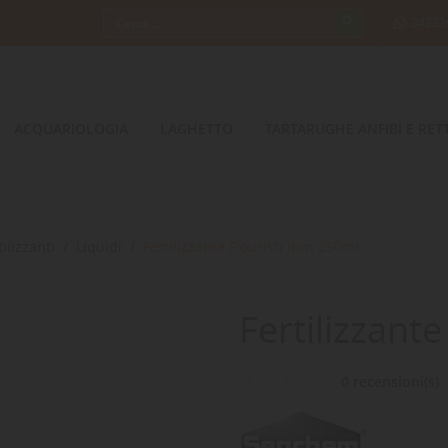
34232
ACQUARIOLOGIA
LAGHETTO
TARTARUGHE ANFIBI E RETT
tilizzanti
Liquidi
Fertilizzante Flourish Iron 250ml
Fertilizzant
0 recensioni(s)