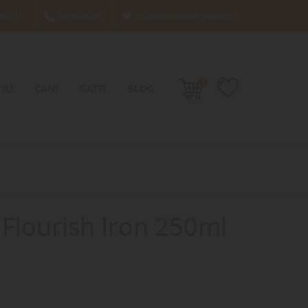
66701
049638689
info@damacquaripadova.it

0
ILI
CANI
GATTI
BLOG
e Flourish Iron 250ml