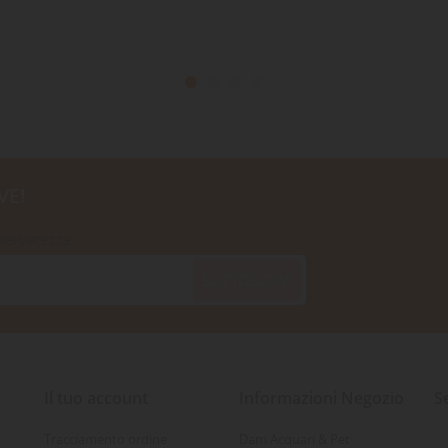
VE!
iservatezza
SOTTOSCRIVI
Il tuo account
Informazioni Negozio
S
Tracciamento ordine
Dam Acquari & Pet