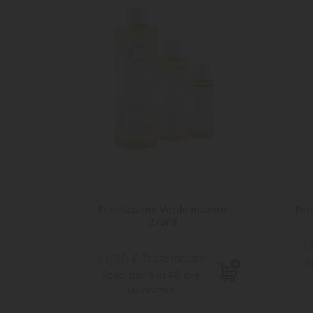
on 500ml
Fertilizzante Verde Incanto
Fer
270ml
1
e
11,30 €
Tasse incluse
S
Spedizione in 48 ore
lavorative