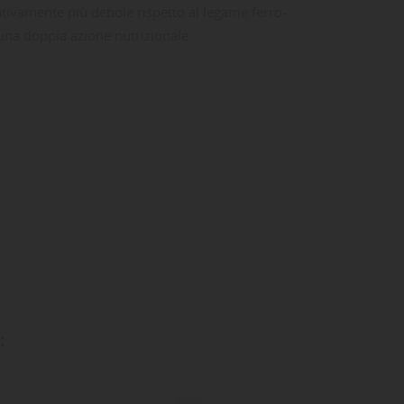
lativamente più debole rispetto al legame ferro-
 una doppia azione nutrizionale.
ta
dei
: