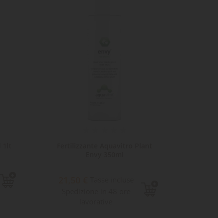
 1lt
Fertilizzante Aquavitro Plant
Ferti
Envy 350ml
14,
21,50 €
Tasse incluse
Sped
Spedizione in 48 ore
lavorative