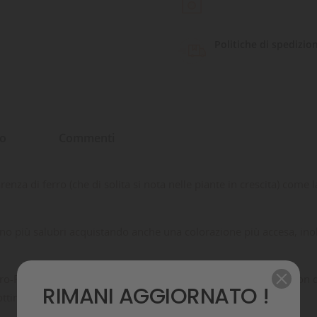
Politiche di spedizio
to
Commenti
za di ferro (che di solita si nota nelle piante in crescita) come la 
ano più salubri acquistando anche una colorazione più accesa, ino
rro-Ferroso" che è facilmente assorbibile dalle piante poiché non 
RIMANI AGGIORNATO !
ottimizzando l'assorbimento.