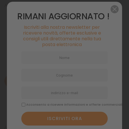
Activate è una forma concentrata (6.000 mg/lt) di fosforo.
RIMANI AGGIORNATO !
Pagamenti sicuri
Iscriviti alla nostra newsletter per
ricevere novità, offerte esclusive e
consigli utili direttamente nella tua
posta elettronica
Politiche di spedizione
Descrizione
Dettagli del prodotto
Acconsento a ricevere informazioni e offerte commerciali
Commenti
Activate è una forma concentrata (6.000 mg/lt) di fosforo.