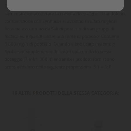
Questo prodotto, se usato seguendo le istruzioni, andrà ad
aumentare ed accelerare la crescita delle alghe. Usandolo in
combinazione con Synhtesis si avranno risultati migliori.
Activate è costituito da Sali di potassio di vari gruppi di
fosfato ed è quindi anche una fonte di potassio. Contiene
8.800 mg/lt di potassio. Quando viene usato insieme a
Synhtesis( supplemento di azoto) utilizzando lo stesso
dosaggio (7 ml/1.000 lt) entrambi i prodotti forniscono
azoto e fosforo nella seguente proporzione: 5:1 – N:P
16 ALTRI PRODOTTI DELLA STESSA CATEGORIA: