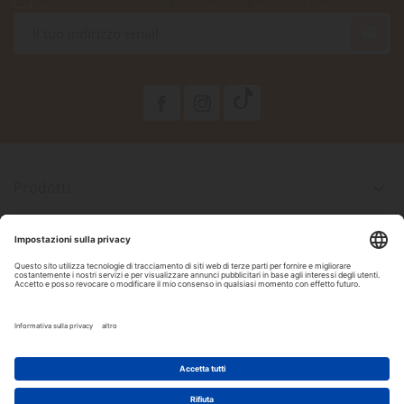

Prodotti

La Nostra Azienda

Il Tuo Account

Informazioni Negozio

Seguici Su Facebook