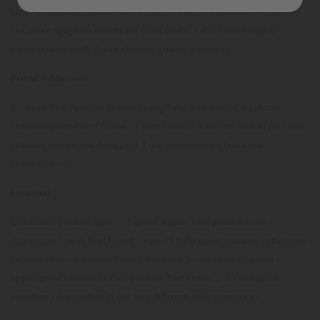
grado di mantenere stabili i livelli critici di calcio e carbonato necessari per
una sana e rigogliosa crescita dei vostri coralli, e allo stesso tempo di
regolarizzare i livelli di altri elementi e tracce di minerali.
Perchè è differente:
Il sistema Reef Fusion si differenzia dagli altri supplementi di calcio e
carbonato poiché Reef Fusion 1 e Reef Fusion 2 sono stati studiati per essere
utilizzati insieme con dosaggio 1:1, ma soprattutto per la sua alta
concentrazione.
Istruzioni:
Utilizzare il prodotto ogni 1 - 2 giorni. Agitare bene prima dell'uso.
Aggiungere 1 ml di Reef Fusion 1 ogni 25 lt d'acqua in una zona con elevata
presenza di movimento dell'acqua. Attendere qualche minuto quindi
aggiungere allo stesso modo il prodotto Reef Fusion 2. Si consiglia di
introdurre i due prodotti in due zone differenti della vostra vasca.