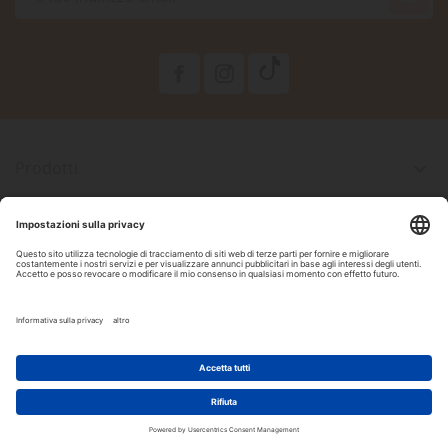

Prodotti

La Nostra Azienda

Il Tuo Account

Informazioni Negozio

Seguici Su Facebook
2022 Copyright by DAM Acquari & Pet