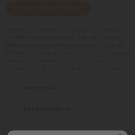
AVVISAMI QUANDO DISPONIBILE
Reef Fusion 1 e Reef Fusion 2 sono prodotti studiati per
permettere di mantenere costanti i livelli degli elementi
principali necessari ad avere un sano acquario di barriera.
Reef Fusion 1 contiene calcio, mentre Reef Fusion 2 contiene
carbonati, utilizzati insieme creeranno un sistema che sarà
in grado di mantenere costanti i livelli di calcio e carbonati.
Pagamenti sicuri
Politiche di spedizione