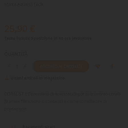
Marca
Aquaria Tech
25,90 €
Tasse incluse
Spedizione in 48 ore lavorative
QUANTITÀ
AGGIUNGI AL CARRELLO
Ultimi articoli in magazzino

CORAL ST è Formulato di aminoacidi per nutrimento coralli
(tramite filtrazione o contatto) e come stimolatore di
predazione.
Pagamenti sicuri