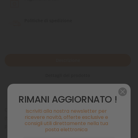
Politiche di spedizione
Descrizione
Dettagli del prodotto
Commenti
RIMANI AGGIORNATO !
CORAL ST è Formulato di aminoacidi per nutrimento coralli
Iscriviti alla nostra newsletter per
ricevere novità, offerte esclusive e
(tramite filtrazione o contatto) e come stimolatore di
consigli utili direttamente nella tua
predazione.
posta elettronica