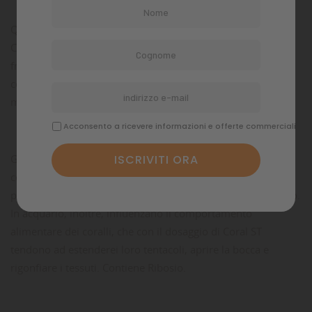
Questa nuova formula è stata arricchita con Zooplancton
Calanus® e Krill in forma idrolizzata con lavorazione a
freddo, tecnologia che rende Coral ST altamente nutriente e
con un livello di assimilazione per tutti i coralli e filtratori
mai raggiunto.
Acconsento a ricevere informazioni e offerte commerciali
Gli aminoacidi svolgono un ruolo importante nella vita dei
coralli, essendo fondamentali per la produzione di enzimi,
per la crescita dei tessuti e per la formazione dello scheletro.
In acquario, inoltre, influenzano il comportamento
alimentare dei coralli, che con il dosaggio di Coral ST
tendono ad estenderei loro tentacoli, aprire la bocca e
rigonfiare i tessuti. Contiene Ribosio.