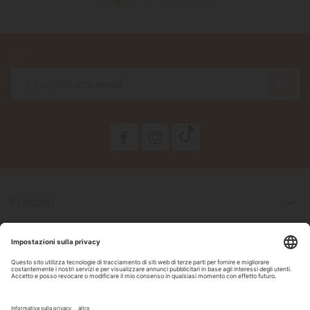
Accetto le condizioni generali e la politica di riservatezza

Prodotti

La Nostra Azienda

Il Tuo Account

Informazioni Negozio