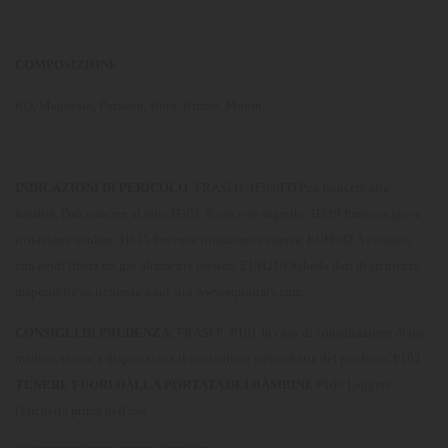
COMPOSIZIONE
RO, Magnesio, Potassio, Boro, Bromo, Fluoro.
INDICAZIONI DI PERICOLO
: FRASI H: H360FD Può nuocere alla
fertilità. Può nuocere al feto. H301 Tossico se ingerito. H319 Provoca grave
irritazione oculare. H315 Provoca irritazione cutanea. EUH032 A contatto
con acidi libera un gas altamente tossico. EUH210 Scheda dati di sicurezza
disponibile su richiesta o sul sito www.equoitaly.com.
CONSIGLI DI PRUDENZA
: FRASI P: P101 In caso di consultazione di un
medico, tenere a disposizione il contenitore o l'etichetta del prodotto. P102
TENERE FUORI DALLA
PORTATA DEI BAMBINI
. P103 Leggere
l'etichetta prima dell'uso.