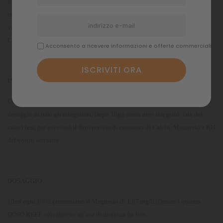
e 1350 mg/lt, il valore: del KH tra 6 e 8° dKH. Questo per far sì che venga
introdotta una quantità bilanciata di Microelementi. Nel caso che questi
valori siano da correggere/aumentare, utilizzate i nostri prodotti: SALINO
Ca, SALINO Mg e STABILO KH+.
Acconsento a ricevere informazioni e offerte commerciali
INTRODUZIONE ALL’USO
Una volta fatti i 3 test per verificare che i valori siano ottimali, sospendere il
dosaggio di tutti gli integratori. Dopo 10gg senza aver integrato, fate dei
nuovi test, per aver così il dato preciso di consumo di Calcio, Magnesio e KH
del vostro acquario.
DOSAGGIO
10ml ogni 100lt (aumentano il Magnesio di 1,67 mg/lt. Dosare i quattro
DOSO REEF, con almeno un’ora di distanza fra loro.