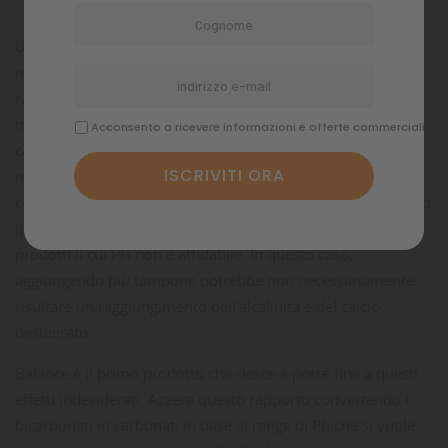
Una frequente ricorrenza nel sistema dei reef è il Ph basso,
mentre il calcio e l'alcalinità sono ad ottimi livelli. Il
raggiungimento dell'uno e degli altri può fallire. Uno dei
motivi principali è un rapporto improprio
Acconsento a ricevere informazioni e offerte commerciali
carbonato/bicarbonato. La dose di tampone cambia come
naturale conseguenza delle capacità dei tamponi stessi di
controreagire alle sorgenti acidificanti come gli acidi organici
(prodotti naturalmente dagli escrementi) o introdotti da
prodotti il cui PH non è affidabile. In questo caso,
aggiungendo più tampone potrebbe non necessariamente
risultare un raggiungimento dell'alcalinità e del calcio
desiderato.
Balance è il primo prodotto che riesce a porre fine a questi
effetti indesiderati. Azzera questo rapporto convertendo i
bicarbonati in carbonati in base al range di Ph che si vuole