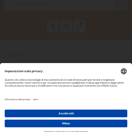

Prodotti

La Nostra Azienda

Il Tuo Account

Informazioni Negozio

Seguici Su Facebook
2022 Copyright by DAM Acquari & Pet