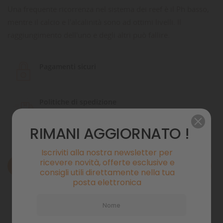
Una frequente ricorrenza nel sistema dei reef è il Ph basso,
mentre il calcio e l'alcalinità sono ad ottimi livelli. Il
raggiungimento dell'uno e degli altri può fallire.
Pagamenti sicuri
Politiche di spedizione
RIMANI AGGIORNATO !
Iscriviti alla nostra newsletter per
ricevere novità, offerte esclusive e
Descrizione
consigli utili direttamente nella tua
posta elettronica
Dettagli del prodotto
Commenti