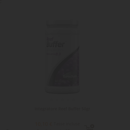
:
Integratore Reef Buffer 50gr
Integr
10,10 €
Tasse incluse
15,