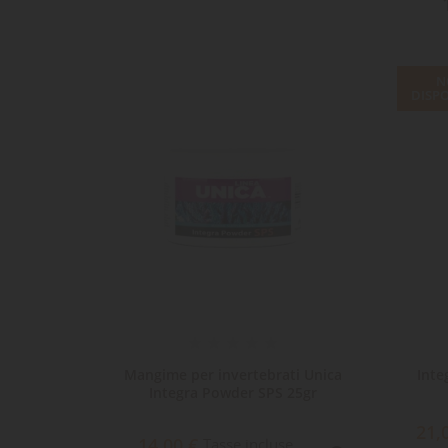
N
DISPO
uid 250
Mangime per invertebrati Unica
Inte
Integra Powder SPS 25gr
21,
14,00 €
e
Tasse incluse