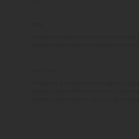
Nota :
L’eccesso di prodotto in vasca viene rimosso tramit
solubili, potrebbe influenzare le performance dello
Uso e Dosi:
LE
CR
AC
Consigliamo di iniziare con un dosaggio di 1 goccia
densità di coralli all’interno della vasca, potete 
Dev
NO
des
provare a ridurre la dose a 1 goccia al giorno (matt