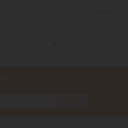
Spedizione in 48 ore
lavorative
VE!
iservatezza
SOTTOSCRIVI