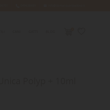
66701
049638689
info@damacquaripadova.it

0
ILI
CANI
GATTI
BLOG
Unica Polyp + 10ml