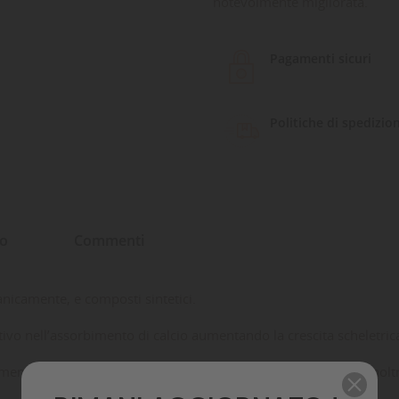
notevolmente migliorata.
Pagamenti sicuri
Politiche di spedizio
to
Commenti
ganicamente, e composti sintetici.
ivo nell’assorbimento di calcio aumentando la crescita scheletrica 
nto ai vostri coralli, una maggior estensione dei polipi ed inoltr