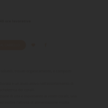
48 ore lavorative
 AL CARRELLO
 solubili, trovati organicamente, e composti
iorata e un aiuto attivo nell’assorbimento di
cheletrica dei coralli.
ione di vita e movimento ai vostri coralli, una
 inoltre l’attività di alimentazione risulta