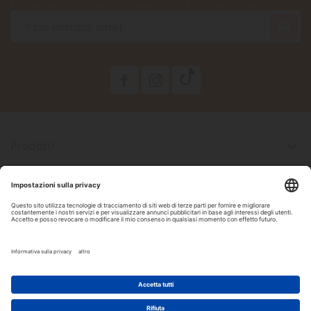

Prodotti

La Nostra Azienda

Il Tuo Account

Informazioni Negozio

Seguici Su Facebook