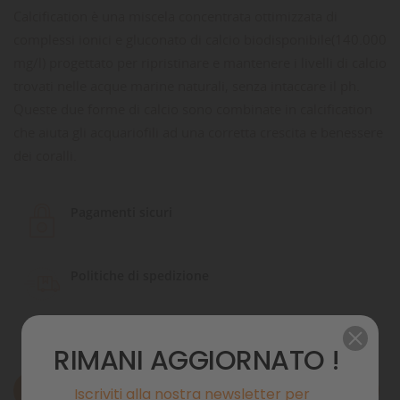
Calcification è una miscela concentrata ottimizzata di
complessi ionici e gluconato di calcio biodisponibile(140.000
mg/l) progettato per ripristinare e mantenere i livelli di calcio
trovati nelle acque marine naturali, senza intaccare il ph.
Queste due forme di calcio sono combinate in calcification
che aiuta gli acquariofili ad una corretta crescita e benessere
dei coralli.
Pagamenti sicuri
Politiche di spedizione
RIMANI AGGIORNATO !
Descrizione
Iscriviti alla nostra newsletter per