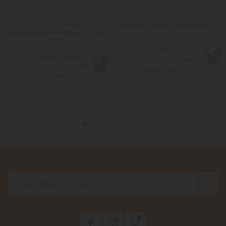
Guinzaglio Biothane
Guinzaglio 5 Torri Coralpina NeroTG 7-
LuckyDogCollection Azzurro S 1,50m
8
16mm
Tasse incluse
21,90 €
Tasse
25,50 €
30,00 €
Spedizione in 48 ore
incluse Spedizione in 48
lavorative
ore lavorative
Accetto le condizioni generali e la politica di riservatezza