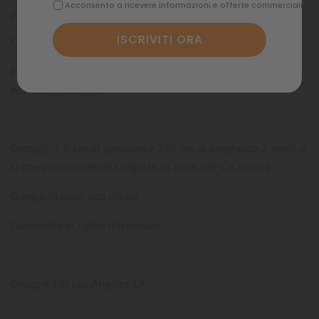
Acconsento a ricevere informazioni e offerte commerciali
portano a spasso il proprio cane.
Questo guinzaglio è un mix di comfort e libertà.
È regolabile in base alla spalla, alla vita o usato come un
normale guinzaglio.
Dettagli: 1,5 cm di spessore e 240 cm di lunghezza 2 anelli a
O che possono essere regolati in base alle tue misure.
Gangio in color oro chiaro
Guinzaglio in nylon intrecciato
Designed in Los Angeles,CA