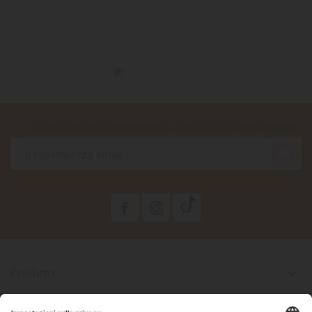
Accetto le condizioni generali e la politica di riservatezza

Prodotti

La Nostra Azienda