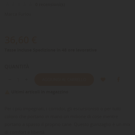
0 recensioni(s)
Marca
Furlou
36,60 €
Tasse incluse
Spedizione in 48 ore lavorative
QUANTITÀ
AGGIUNGI AL CARRELLO
Ultimi articoli in magazzino

Per i più impegnati, i corridoi, gli escursionisti o per tutti
coloro che portano in mano un milione di cose mentre
portano a spasso il proprio cane. Questo guinzaglio è un mix
di comfort e libertà.