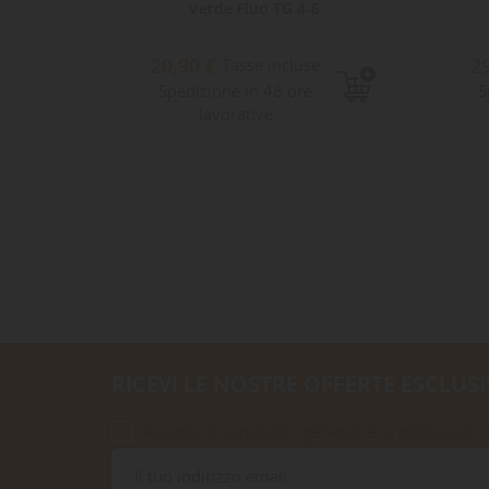
Verde Fluo TG 4-6
20,90 €
2
Tasse incluse
Spedizione in 48 ore
S
lavorative
RICEVI LE NOSTRE OFFERTE ESCLUSI
Accetto le condizioni generali e la politica di r