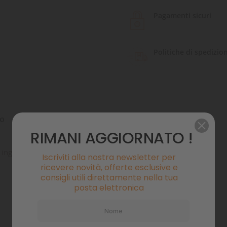
Pagamenti sicuri
Politiche di spedizio
to
Commenti
RIMANI AGGIORNATO !
e ingrassata con doppia maniglia
Iscriviti alla nostra newsletter per
ricevere novità, offerte esclusive e
consigli utili direttamente nella tua
posta elettronica