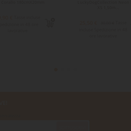
Corallo 180cmX20mm
LuckyDogCollection Neon 
XS 1,50m...
9,90 €
Tasse incluse
25,50 €
Tasse
30,00 €
pedizione in 48 ore
incluse Spedizione in 48
lavorative
ore lavorative
VE!
iservatezza
SOTTOSCRIVI