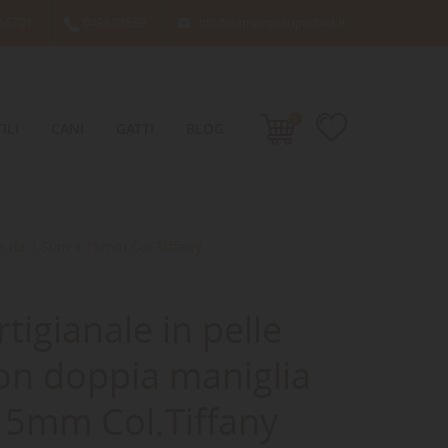
66701
049638689
info@damacquaripadova.it

0
ILI
CANI
GATTI
BLOG
ia da 1,50m x 15mm Col.Tiffany
tigianale in pelle
on doppia maniglia
15mm Col.Tiffany