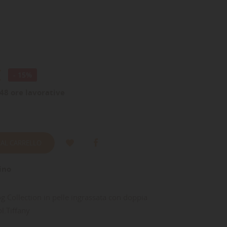
€
- 15%
48 ore lavorative
 AL CARRELLO
ino
g Collection in pelle ingrassata con doppia
.Tiffany