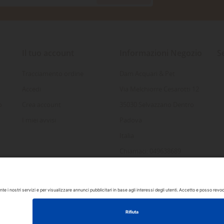
Il tuo account
Informazioni Negozio
S
Tracciamento ordine
Dam Acquari & Pet
Accedi
Via Melchiorre Cesarotti 12
o
Crea account
35030 Selvazzano Dentro
I miei avvisi
Padova
Italia
Chiamaci: 049638689
Inviaci un'e-mail:
info@damacquaripadova.it