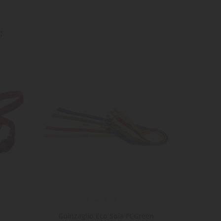
:
ta
dei
Guinzaglio Eco Soia FCGreen
Guinz