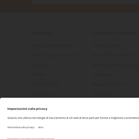
Prodotti
La Nostra Azienda
Menu Malattia dei pesci
Consegna e Resi
Menù Soluzioni per il tuo
Privacy & Cookie Policy
acquario
Termini e condizioni d'us
Offerte
Chi siamo
Nuovi prodotti
Pagamento sicuro
Più venduti
Contattaci
Mappa del sito