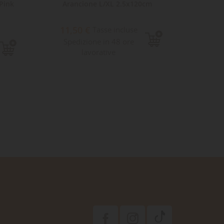
Pink
Arancione L/XL 2.5x120cm
Bo
11,50 €
9,7
Tasse incluse
Spedizione in 48 ore
Sped
lavorative