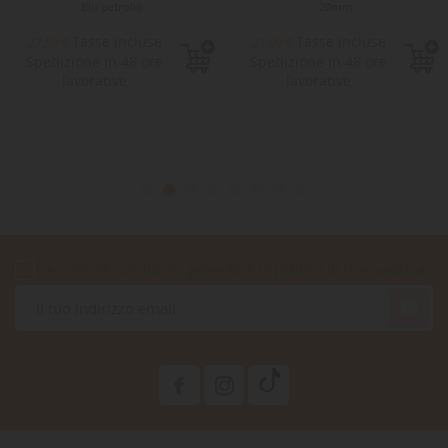
Blu petrolio
20mm
Tasse incluse
Tasse incluse
27,50 €
21,90 €
Spedizione in 48 ore
Spedizione in 48 ore
lavorative
lavorative
Accetto le condizioni generali e la politica di riservatezza