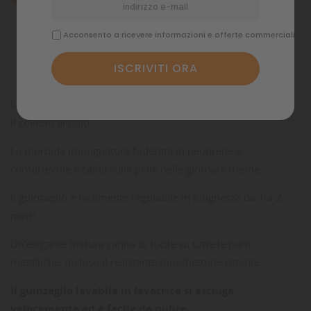
Dettagli del prodotto
Acconsento a ricevere informazioni e offerte commerciali
Commenti
Il resistente nylon ha cucito un filo riflettente, che fa brillare
il colletto al buio.
La morbida impugnatura foderata in neoprene è
confortevole e calda sulla pelle nelle giornate fredde.
Il guinzaglio è facilmente regolabile in lunghezza da 1 a 2
metri.
Un'elegante finitura canna di fucile su tutte le parti
metalliche, incluso il resistente moschettone rotante.
Il guinzaglio lavabile in lavatrice si asciuga
velocemente ed è facile da pulire.