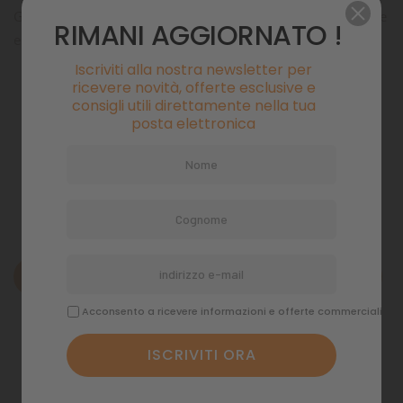
Guinzaglio Rukka Dazly stampato, con maniglia in Neoprene
RIMANI AGGIORNATO !
e lunghezza regolabile
Iscriviti alla nostra newsletter per
ricevere novità, offerte esclusive e
Pagamenti sicuri
consigli utili direttamente nella tua
posta elettronica
Politiche di spedizione
Descrizione
Acconsento a ricevere informazioni e offerte commerciali
Dettagli del prodotto
Commenti