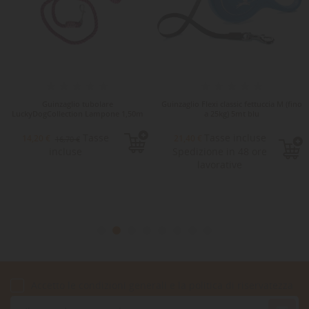
Guinzaglio tubolare
Guinzaglio Flexi classic fettuccia M (fino
LuckyDogCollection Lampone 1,50m
a 25kg) 5mt blu
Tasse
Tasse incluse
14,20 €
21,40 €
16,70 €
incluse
Spedizione in 48 ore
lavorative
Accetto le condizioni generali e la politica di riservatezza