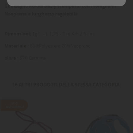
Guinzaglio Rukka Dazly stampato, con maniglia in
Neoprene e lunghezza regolabile
Dimensioni:
Tg.L - L 1,25 - 2 m X H 2,5 cm
Materiale :
80%Polyestere 20%Neoprene
olore :
670 Carmine
16 ALTRI PRODOTTI DELLA STESSA CATEGORIA:
NON
DISPONIBILE