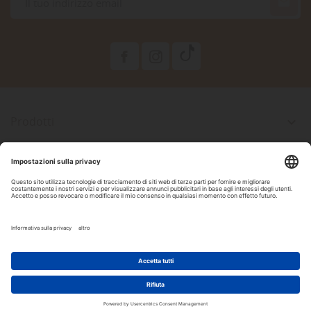

Prodotti

La Nostra Azienda

Il Tuo Account

Informazioni Negozio

Seguici Su Facebook
2022 Copyright by DAM Acquari & Pet