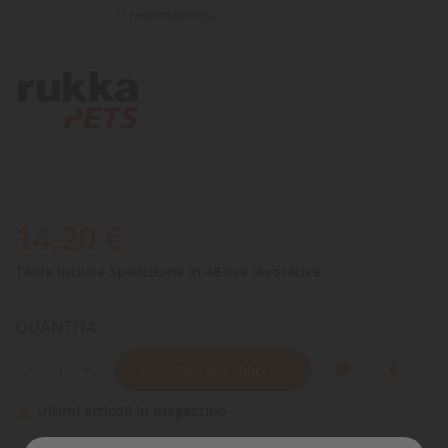
0 recensioni(s)
14,20 €
Tasse incluse
Spedizione in 48 ore lavorative
QUANTITÀ
AGGIUNGI AL CARRELLO
Ultimi articoli in magazzino
