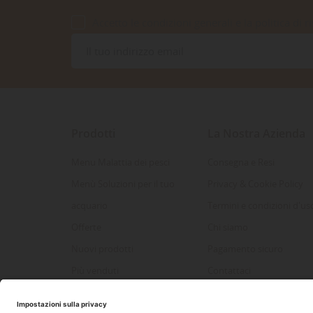
Accetto le condizioni generali e la politica di r
Prodotti
La Nostra Azienda
Menu Malattia dei pesci
Consegna e Resi
Menù Soluzioni per il tuo
Privacy & Cookie Policy
acquario
Termini e condizioni d'us
Offerte
Chi siamo
Nuovi prodotti
Pagamento sicuro
Più venduti
Contattaci
Mappa del sito