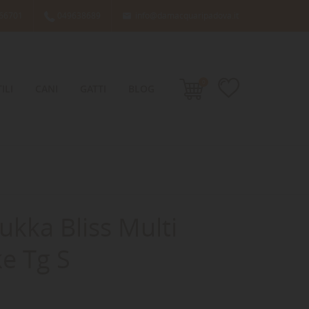
66701
049638689
info@damacquaripadova.it

0
ILI
CANI
GATTI
BLOG
ukka Bliss Multi
e Tg S