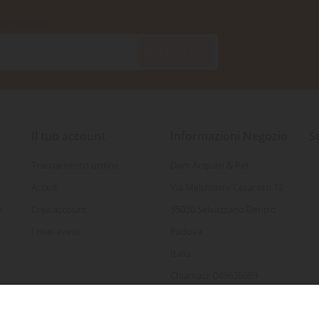
iservatezza
SOTTOSCRIVI
Il tuo account
Informazioni Negozio
S
Tracciamento ordine
Dam Acquari & Pet
Accedi
Via Melchiorre Cesarotti 12
o
Crea account
35030 Selvazzano Dentro
I miei avvisi
Padova
Italia
Chiamaci: 049638689
Inviaci un'e-mail: