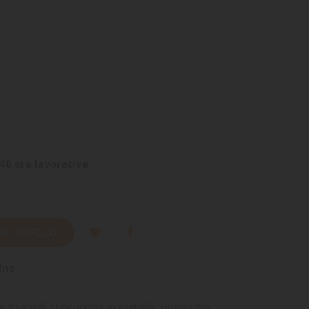
48 ore lavorative
 AL CARRELLO
ino
 gli anelli di sicurezza in metallo. Guinzaglio