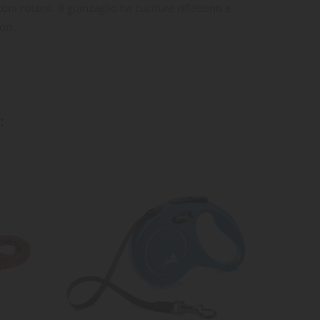
ni rotanti. Il guinzaglio ha cuciture riflettenti e
ori.
ta
dei
:
NON
DISPONI
-15%