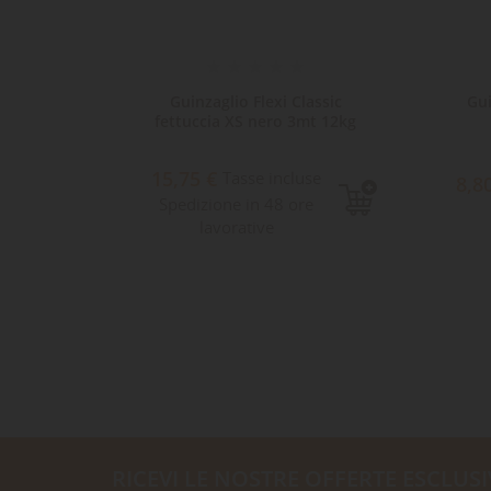
lly
Guinzaglio Flexi Classic
Gui
cm
fettuccia XS nero 3mt 12kg
15,75 €
e
Tasse incluse
8,8
Spedizione in 48 ore
lavorative
RICEVI LE NOSTRE OFFERTE ESCLUSI