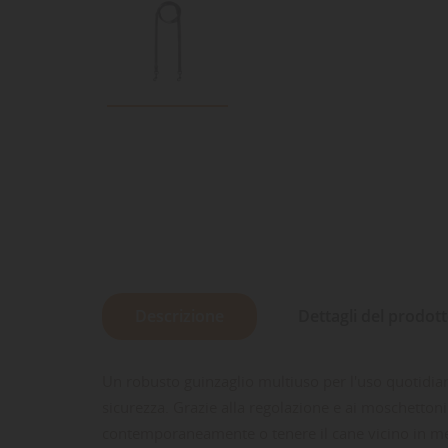
Descrizione
Dettagli del prodot
Un robusto guinzaglio multiuso per l'uso quotidiano.
sicurezza. Grazie alla regolazione e ai moschettoni
contemporaneamente o tenere il cane vicino in mezz