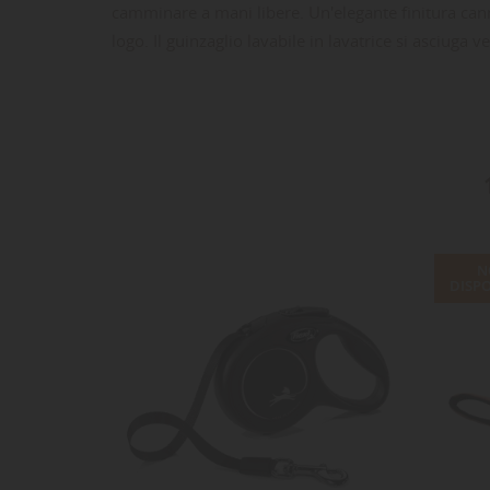
camminare a mani libere. Un'elegante finitura canna d
logo. Il guinzaglio lavabile in lavatrice si asciuga v
LE
CR
AC
Dev
NO
des
N
DISPO