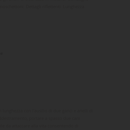
moschettoni. Dettagli riflettenti. Lunghezza
ne
 lunghezza con l'ausilio di due ganci e anelli di
 addestramento, portare a spasso due cani
le da attaccare alla vita consentendo di