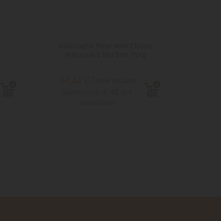
Guinzaglio Flexi New Classic
G
fettuccia S blu 5mt 15kg
Lucky
14,44 €
Tasse incluse
14,2
Spedizione in 48 ore
lavorative