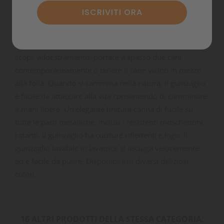
guinzaglio, che è realizzato in resistente nylon, è
regolabile in lunghezza con l'ausilio di due ganci e anelli
di sicurezza. Grazie alla regolazione e ai moschettoni su
entrambe le estremità, il guinzaglio è adatto a diversi
scopi: addestramento, portare a spasso due cani
contemporaneamente o tenere il cane vicino in mezzo
alla folla. Quando si cammina nella natura, il guinzaglio
è facile da attaccare alla vita consentendo di camminare
a mani libere. Un'elegante finitura canna di fucile su
tutte le parti metalliche, inclusi i resistenti moschettoni
rotanti. Il guinzaglio ha cuciture riflettenti e logo. Il
guinzaglio lavabile in lavatrice si asciuga velocemente
ed è facile da pulire. Disponibile in diversi deliziosi
colori.
16 ALTRI PRODOTTI DELLA STESSA CATEGORIA: