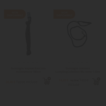
NON
NON
DISPONIBILE
DISPONIBILE
-15%
-10%
Guinzaglio Icepeak Knot con
Guinzaglio tubolare
moschettone 180cm
LuckyDogCollection Blu notte 1,50m
Tasse
14,20 €
16,70 €
Tasse incluse
26,40 €
incluse