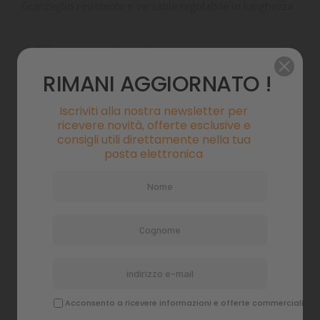
Guinzaglio resistente e versatile regolabile in lunghezza
Pagamenti sicuri
RIMANI AGGIORNATO !
Politiche di spedizione
Iscriviti alla nostra newsletter per
ricevere novità, offerte esclusive e
consigli utili direttamente nella tua
posta elettronica
Descrizione
Dettagli del prodotto
Commenti
Acconsento a ricevere informazioni e offerte commerciali
Un robusto guinzaglio multiuso per l'uso quotidiano. Il