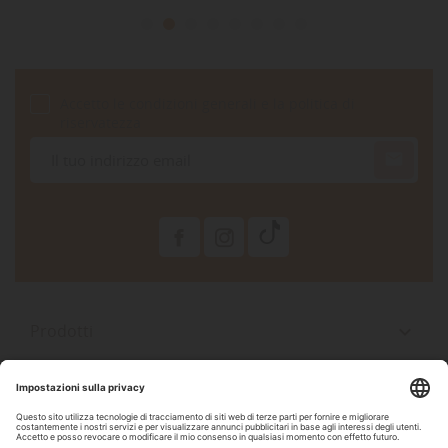
Accetto le condizioni generali e la politica di
riservatezza

Prodotti

La Nostra Azienda

Il Tuo Account