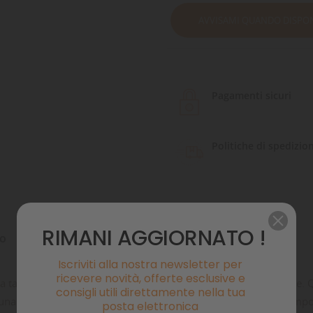
AVVISAMI QUANDO DISPON
Pagamenti sicuri
Politiche di spedizio
RIMANI AGGIORNATO !
to
Commenti
Iscriviti alla nostra newsletter per
ricevere novità, offerte esclusive e
a tartarughiera e assicurarsi acqua pulita per diverse settimane. Qu
consigli utili direttamente nella tua
a rinfrescante cascatella per le tartarughe. L’isola filtro è compo
posta elettronica