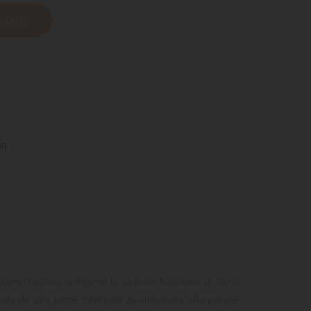
IBILE
ne
esti isolotti svolgono la duplice funzione di filtro
sta da una parte inferiore da siliconare alla parete