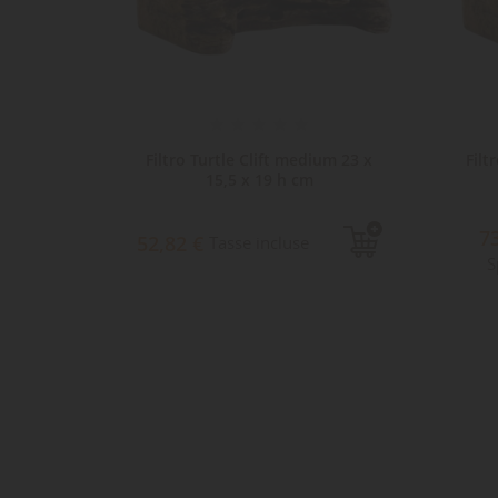
arughe
Filtro Turtle Clift medium 23 x
Filt
15,5 x 19 h cm
7
e
52,82 €
Tasse incluse
S