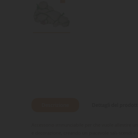
Descrizione
Dettagli del prodot
Accessorio irrinunciabile per che vuole allestire un
e decorazione, creando un piacevole sali-scendi e un