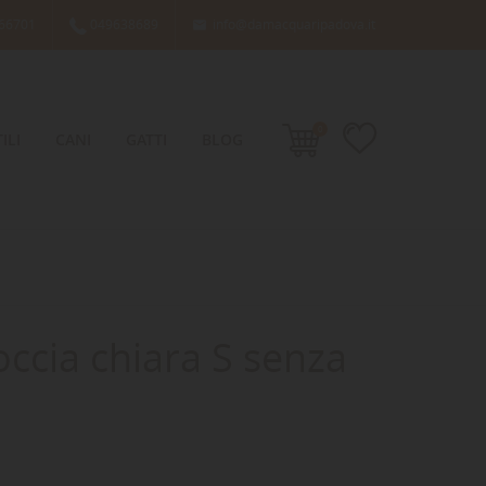
66701
049638689
info@damacquaripadova.it

0
ILI
CANI
GATTI
BLOG
Roccia chiara S senza