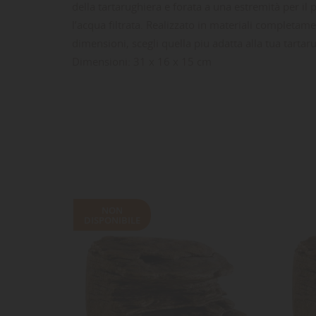
della tartarughiera e forata a una estremità per il
l’acqua filtrata. Realizzato in materiali completame
dimensioni, scegli quella piu adatta alla tua tartar
Dimensioni: 31 x 16 x 15 cm
LE
CR
AC
Dev
NO
des
NON
DISPONIBILE