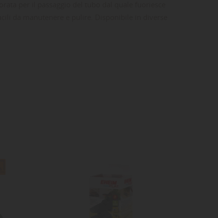
orata per il passaggio del tubo dal quale fuoriesce
facili da manutenere e pulire. Disponibile in diverse
ta
dei
:
NON
DISPONI