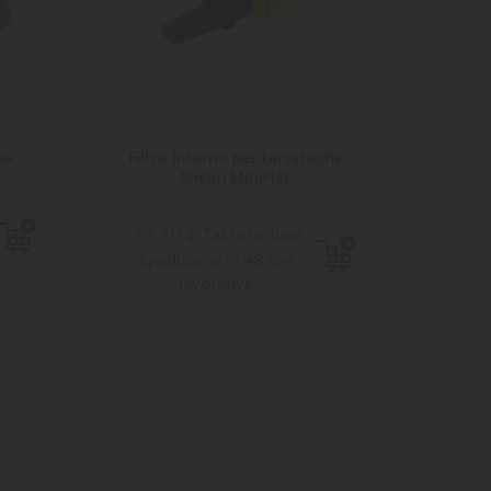
na
Filtro interno per tartarughe
Filtro
Eheim MiniFlat
30,20 €
Tasse incluse
52,82
Spedizione in 48 ore
lavorative