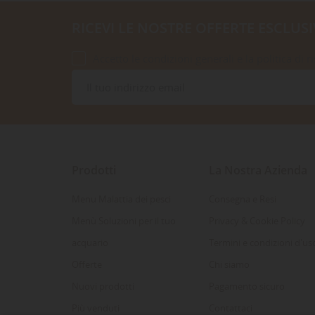
RICEVI LE NOSTRE OFFERTE ESCLUSI
Accetto le condizioni generali e la politica di r
Prodotti
La Nostra Azienda
Menu Malattia dei pesci
Consegna e Resi
Menù Soluzioni per il tuo
Privacy & Cookie Policy
acquario
Termini e condizioni d'us
Offerte
Chi siamo
Nuovi prodotti
Pagamento sicuro
Più venduti
Contattaci