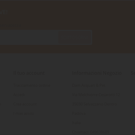
VE!
iservatezza
SOTTOSCRIVI
Il tuo account
Informazioni Negozio
S
Tracciamento ordine
Dam Acquari & Pet
Accedi
Via Melchiorre Cesarotti 12
o
Crea account
35030 Selvazzano Dentro
I miei avvisi
Padova
Italia
Chiamaci: 049638689