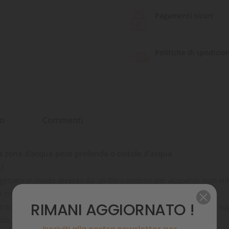
Pagamenti sicuri
Politiche di spedizio
to
Commenti
na zona d'acqua poco profonda o ciotole d'acqua
)
ogettato in modo diverso da un filtro interno per acquario: non si 
ca con ventose.
Aspira l'
RIMANI AGGIORNATO !
nte e la dirige, filtrata, verso l'alto.
Il movimento delle acque supe
sso, è possibile collegare un tubo di uscita.