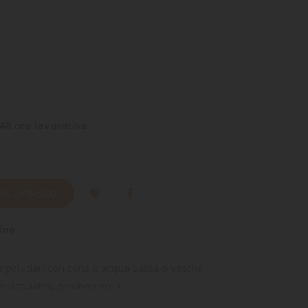
48 ore lavorative
 AL CARRELLO
ino
i e paludari con zona d'acqua bassa o vasche
emiacquatici, gamberi ecc.)