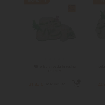
DISPONIBILE
DISPO
um 23 x
Filtro isola roccia in resina
Isol
chiara M
31,83 €
22,
Tasse incluse