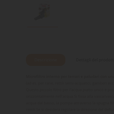
Descrizione
Dettagli del prodot
Microfiltro interno per terrari e paludari con u
(ad es. per rane, rettili semi-acquatici, gamberi ecc.
Questo piccolo filtro per l'acqua piatto unico è pr
orizzontalmente nell'acqua.
Si fissa alla vasca/vas
acqua dal basso, la pompa attraverso la spugna filtra
rettili.
Se si desidera regolare la direzione del deflu