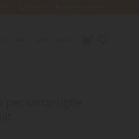
66701
049638689
info@damacquaripadova.it

0
ILI
CANI
GATTI
BLOG
no per tartarughe
lat