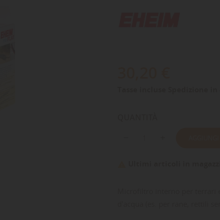
30,20 €
Tasse incluse
Spedizione in 
QUANTITÀ
AGGIUNGI
Ultimi articoli in magazz

Microfiltro interno per terrar
d'acqua (es. per rane, rettili s