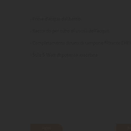
- Presa d'acqua dal basso
- Raccordo per tubo di uscita dell'acqua
- Completamente dotato di tampone filtrante EHEIM
- Solo 5 Watt di potenza assorbita
LE
CR
AC
Dev
NO
des
NON
N