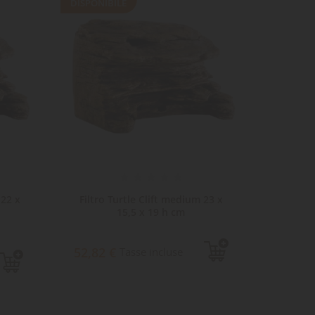
DISPONIBILE
DISPONI
 22 x
Filtro Turtle Clift medium 23 x
Filt
15,5 x 19 h cm
52,82 €
31,83
Tasse incluse