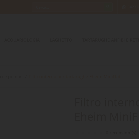
34232
ACQUARIOLOGIA
LAGHETTO
TARTARUGHE ANFIBI E RETT
tri e pompe
Filtro interno per tartarughe Eheim MiniFlat
Filtro inter
Eheim MiniF
0 recensioni(s)