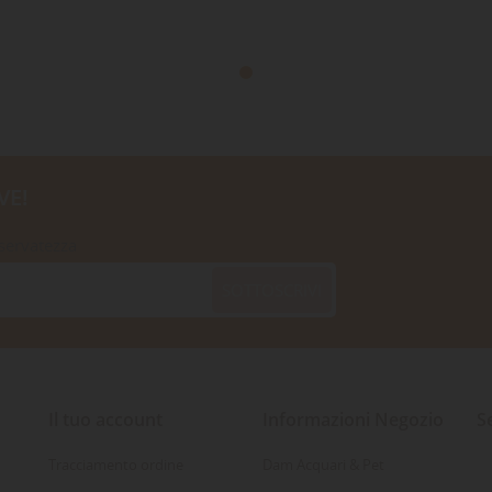
VE!
iservatezza
SOTTOSCRIVI
Il tuo account
Informazioni Negozio
S
Tracciamento ordine
Dam Acquari & Pet