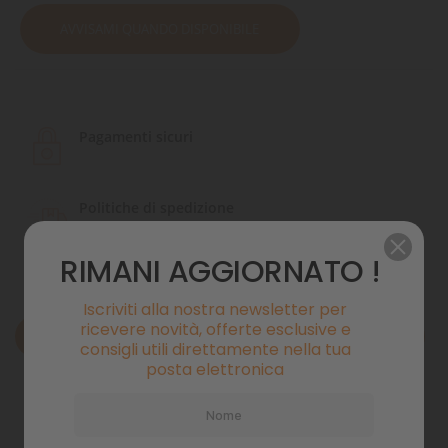
AVVISAMI QUANDO DISPONIBILE
Pagamenti sicuri
Politiche di spedizione
RIMANI AGGIORNATO !
Iscriviti alla nostra newsletter per
ricevere novità, offerte esclusive e
Descrizione
consigli utili direttamente nella tua
posta elettronica
Dettagli del prodotto
Commenti