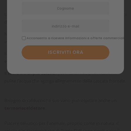
Un’oasi di relax per tartarughe ed altri animali semi acquatici
da terrario
Nessun disturbo estetico grazie al segreto celato al suo
Acconsento a ricevere informazioni e offerte commerciali
interno.
Il volume ampio della struttura nasconde infatti un
efficientissimo filtro.
Il
filtro
è a
tripla azione
, per mantenere perfettamente
pulita l’acqua che sgorga allegramente dalla cascata frontale.
Bisogno di calduccio? Il suo vano può ospitare anche un
termoriscaldatore
.
Piacere selvatico per l’animale, proprio come in natura: il
colore e le caratteristiche di Turtle Cliff sono simili a quelli