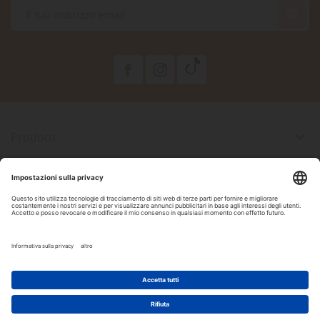

Prodotti

La Nostra Azienda

Il Tuo Account

Informazioni Negozio

Seguici Su Facebook