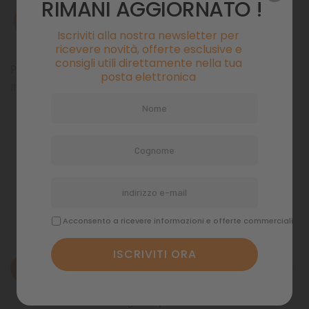
RIMANI AGGIORNATO !
AVVISAMI QUANDO DISPONIBILE
Iscriviti alla nostra newsletter per
ricevere novità, offerte esclusive e
consigli utili direttamente nella tua
Pianta artificiale per acquari Plantkit Zolux
posta elettronica
Il PlantKit si compone di 7 piante artificiali
Pagamenti sicuri
Politiche di spedizione
Acconsento a ricevere informazioni e offerte commerciali
Descrizione
Dettagli del prodotto