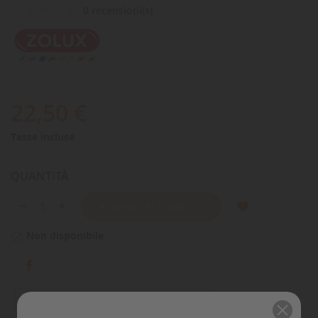
0 recensioni(s)
22,50 €
Tasse incluse
QUANTITÀ
AGGIUNGI AL CARRELLO
Non disponibile
