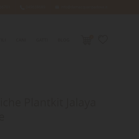
66701
049638689
info@damacquaripadova.it

0
ILI
CANI
GATTI
BLOG
iche Plantkit Jalaya
e