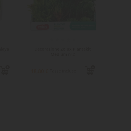
alaya
Decorazione Zolux Plantakit
Piante
Medium n°2
18,80 €
22,92
Tasse incluse