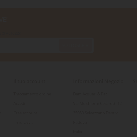
VE!
iservatezza
SOTTOSCRIVI
Il tuo account
Informazioni Negozio
S
Tracciamento ordine
Dam Acquari & Pet
Accedi
Via Melchiorre Cesarotti 12
o
Crea account
35030 Selvazzano Dentro
I miei avvisi
Padova
Italia