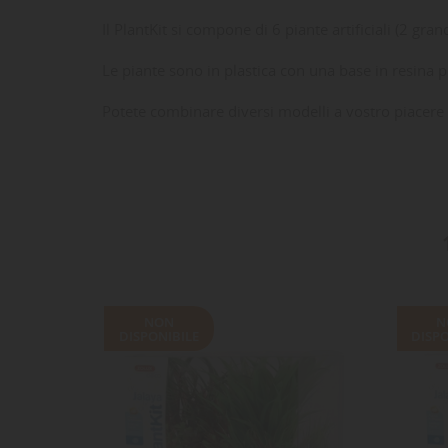
Il PlantKit si compone di 6 piante artificiali (2 gr
Le piante sono in plastica con una base in resina p
Potete combinare diversi modelli a vostro piacere
LE
CR
AC
Dev
NO
des
NON
N
DISPONIBILE
DISPO