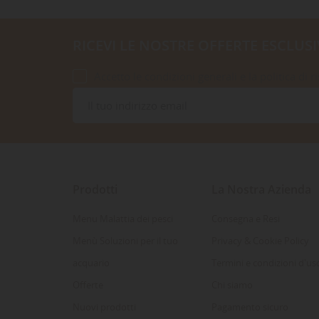
RICEVI LE NOSTRE OFFERTE ESCLUSI
Accetto le condizioni generali e la politica di r
Prodotti
La Nostra Azienda
Menu Malattia dei pesci
Consegna e Resi
Menù Soluzioni per il tuo
Privacy & Cookie Policy
acquario
Termini e condizioni d'us
Offerte
Chi siamo
Nuovi prodotti
Pagamento sicuro