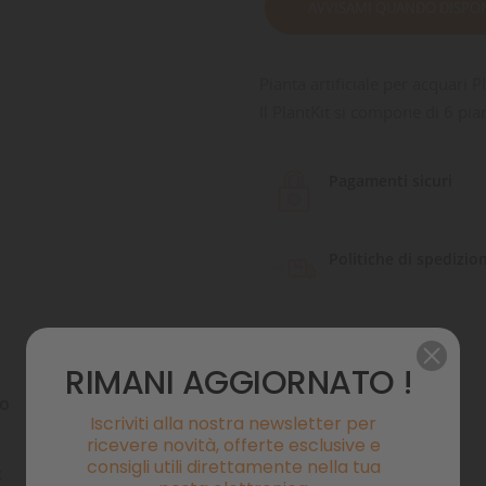
AVVISAMI QUANDO DISPON
Pianta artificiale per acquari P
Il PlantKit si compone di 6 piant
Pagamenti sicuri
Politiche di spedizio
RIMANI AGGIORNATO !
to
Commenti
Iscriviti alla nostra newsletter per
ricevere novità, offerte esclusive e
consigli utili direttamente nella tua
x