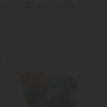
aya della linea Aquaya ma anche in altri acquari.
ta
dei
:
NON
NON
DISPONIBILE
DISPONI