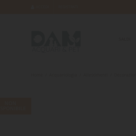
ACCEDI
REGISTRATI
SALDI
Home
Acquariologia
Allestimenti
Decorazion
NON
ISPONIBILE