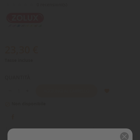
0 recensioni(s)
23,30 €
Tasse incluse
QUANTITÀ
AGGIUNGI AL CARRELLO
Non disponibile
