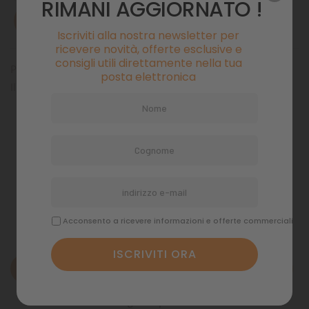
RIMANI AGGIORNATO !
AVVISAMI QUANDO DISPONIBILE
Iscriviti alla nostra newsletter per
ricevere novità, offerte esclusive e
consigli utili direttamente nella tua
Pianta artificiale per acquari Plantkit Zolux
posta elettronica
Il PlantKit si compone di 6 piante artificiali
Pagamenti sicuri
Politiche di spedizione
Acconsento a ricevere informazioni e offerte commerciali
Descrizione
Dettagli del prodotto