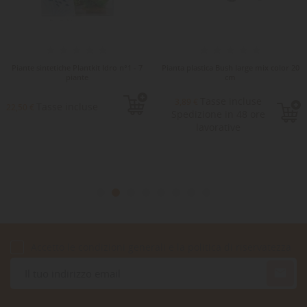
Piante sintetiche Plantkit Idro n°1 - 7
Pianta plastica Bush large mix color 20
piante
cm
Tasse incluse
3,89 €
Tasse incluse
22,50 €
Spedizione in 48 ore
lavorative
Accetto le condizioni generali e la politica di riservatezza