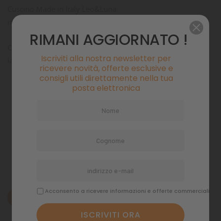
Cuscino Made in Italy Leo&Luna
in cotone Siena quadretto royal bluette
RIMANI AGGIORNATO !
Cuscino sfoderabile
Iscriviti alla nostra newsletter per
lavabile in lavatrice a 30°
ricevere novità, offerte esclusive e
consigli utili direttamente nella tua
posta elettronica
Pagamenti sicuri
Politiche di spedizione
Acconsento a ricevere informazioni e offerte commerciali
Descrizione