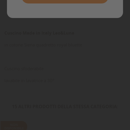
Dettagli del prodotto
Commenti
Cuscino Made in Italy Leo&Luna
in cotone Siena quadretto royal bluette
Cuscino sfoderabile
lavabile in lavatrice a 30°
15 ALTRI PRODOTTI DELLA STESSA CATEGORIA:
NON
DISPONIBILE
-40%