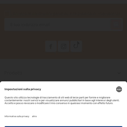
Accetto le condizioni generali e la politica di riservatezza

Prodotti

La Nostra Azienda

Il Tuo Account

Informazioni Negozio

Seguici Su Facebook