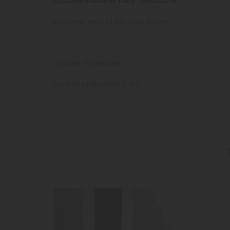
in cotone tinto in filo rosa chiaro
Cuscino sfoderabile
lavabile in lavatrice a 30°
LE
CR
AC
Dev
NO
des
-40%