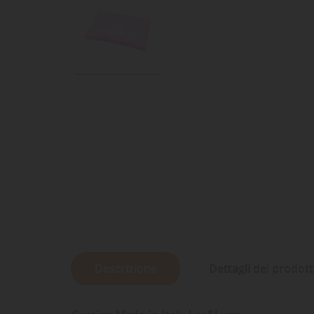
Descrizione
Dettagli del prodot
Cuscino Made in Italy Leo&Luna