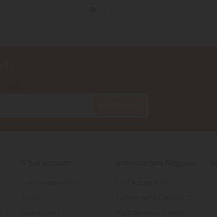
VE!
iservatezza
SOTTOSCRIVI
Il tuo account
Informazioni Negozio
S
Tracciamento ordine
Dam Acquari & Pet
Accedi
Via Melchiorre Cesarotti 12
o
Crea account
35030 Selvazzano Dentro