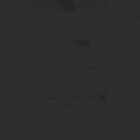
na
Cuscino Doge Jacopo Bellini a
ia 70 cm
righe Tg.L
R
144,00 €
3
e
Tasse
240,00 €
incluse Spedizione in 48
S
ore lavorative