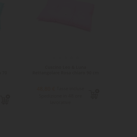
Cuscino Leo & Luna
Cu
a 70
Rettangolare Rosa chiaro 90 cm
Tin
48,80 €
132,0
Tasse incluse
Spedizione in 48 ore
inclu
lavorative