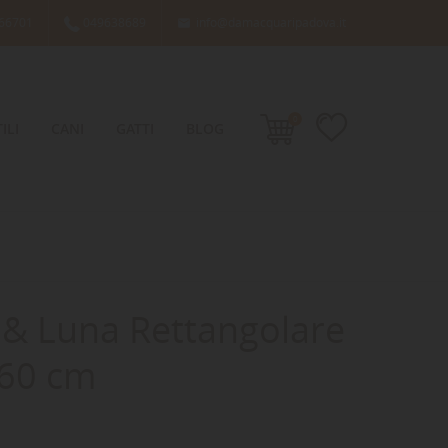
66701
049638689
info@damacquaripadova.it

0
ILI
CANI
GATTI
BLOG
 & Luna Rettangolare
 60 cm