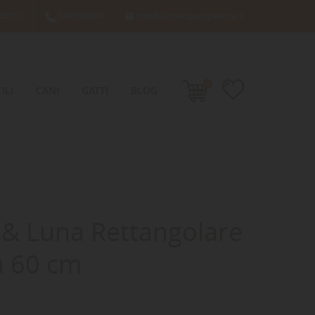
66701
049638689
info@damacquaripadova.it

0
ILI
CANI
GATTI
BLOG
 & Luna Rettangolare
a 60 cm