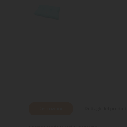
Descrizione
Dettagli del prodot
Cuscino Made in Italy Leo&Luna