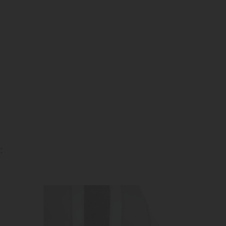
ta
dei
:
-40%
-40%