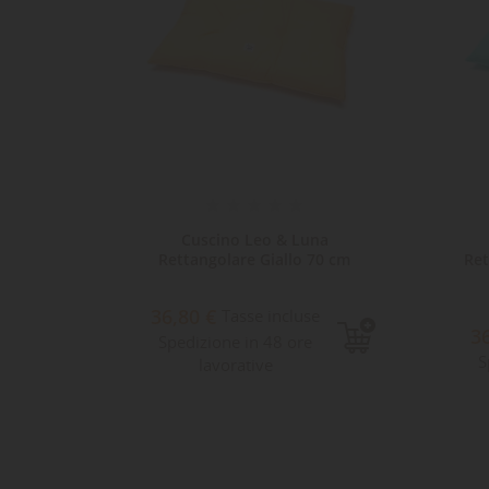
aba
Cuscino Leo & Luna
Tg.M
Rettangolare Giallo 70 cm
Ret
36,80 €
se
Tasse incluse
3
8
Spedizione in 48 ore
S
lavorative