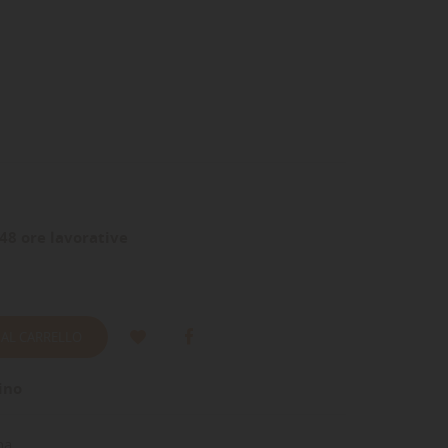
48 ore lavorative
 AL CARRELLO
ino
na