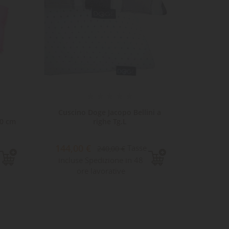
Cuscino Doge Jacopo Bellini a
Cu
60 cm
righe Tg.L
Tin
144,00 €
105,0
Tasse
240,00 €
incluse Spedizione in 48
inclu
ore lavorative