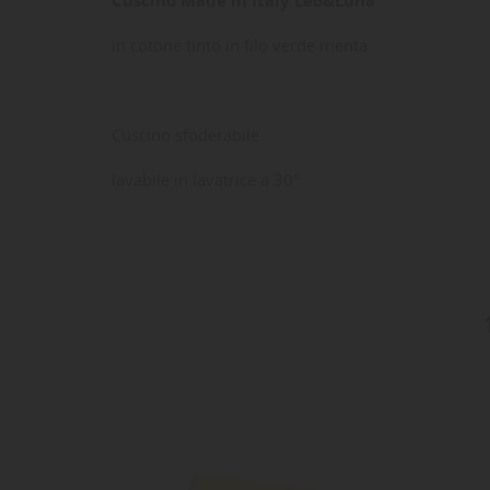
in cotone tinto in filo verde menta
Cuscino sfoderabile
lavabile in lavatrice a 30°
LE
CR
AC
Dev
NO
des