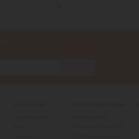
VE!
iservatezza
SOTTOSCRIVI
Il tuo account
Informazioni Negozio
S
Tracciamento ordine
Dam Acquari & Pet
Accedi
Via Melchiorre Cesarotti 12
o
Crea account
35030 Selvazzano Dentro