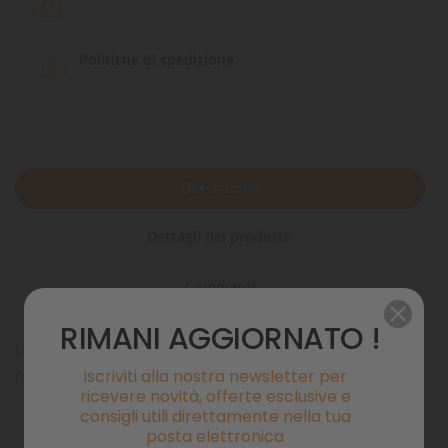
Politiche di spedizione
Descrizione
Dettagli del prodotto
Commenti
RIMANI AGGIORNATO !
La tuta termica Extreme Overall è progettata per il freddo e
per la neve.
Iscriviti alla nostra newsletter per
ricevere novità, offerte esclusive e
consigli utili direttamente nella tua
posta elettronica