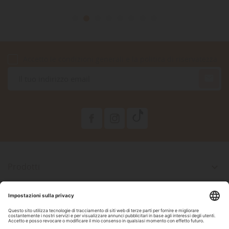
Accetto le condizioni generali e la politica di riservatezza

Prodotti

La Nostra Azienda

Il Tuo Account