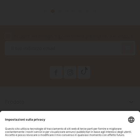
Accetto le condizioni generali e la politica di riservatezza

Prodotti

La Nostra Azienda

Il Tuo Account