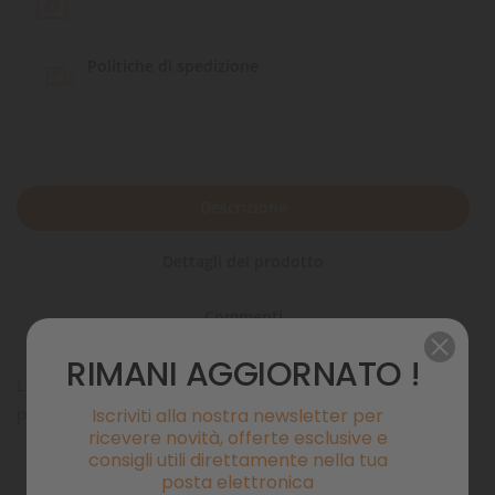
Politiche di spedizione
Descrizione
Dettagli del prodotto
Commenti
RIMANI AGGIORNATO !
La tuta termica Extreme Overall è progettata per il freddo e
per la neve.
Iscriviti alla nostra newsletter per
ricevere novità, offerte esclusive e
consigli utili direttamente nella tua
posta elettronica